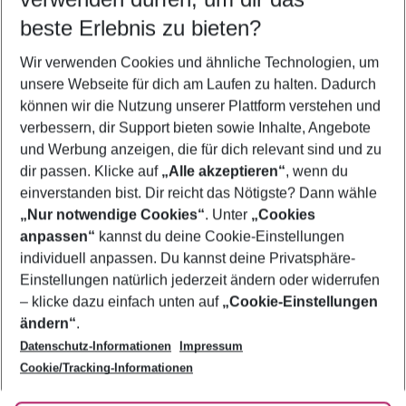
09.08.26
–
07.08.27
5-8 Nächte
beste Erlebnis zu bieten?
Wer wird verreisen
Wir verwenden Cookies und ähnliche Technologien, um
2 Erwachsene
Keine Kinder
unsere Webseite für dich am Laufen zu halten. Dadurch
können wir die Nutzung unserer Plattform verstehen und
Mehr Filter anzeigen
verbessern, dir Support bieten sowie Inhalte, Angebote
und Werbung anzeigen, die für dich relevant sind und zu
dir passen. Klicke auf
„Alle akzeptieren“
, wenn du
einverstanden bist. Dir reicht das Nötigste? Dann wähle
„Nur notwendige Cookies“
. Unter
„Cookies
anpassen“
kannst du deine Cookie-Einstellungen
Footer
Footer navigation
individuell anpassen. Du kannst deine Privatsphäre-
Über uns
Einstellungen natürlich jederzeit ändern oder widerrufen
AGB
– klicke dazu einfach unten auf
„Cookie-Einstellungen
Service & Hilfe
Bestpreisgarantie
ändern“
.
Datenschutz-Informationen
Impressum
Agenturbetreuung
Cookie-Einstellungen ändern
Folge uns
Barrierefreies Reisen
Cookie/Tracking-Informationen
Cookie-Richtlinie
Check-in
Datenschutz