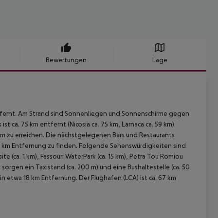
Bewertungen
Lage
tfernt. Am Strand sind Sonnenliegen und Sonnenschirme gegen
t ca. 75 km entfernt (Nicosia ca. 75 km, Larnaca ca. 59 km).
 km zu erreichen. Die nächstgelegenen Bars und Restaurants
. 1 km Entfernung zu finden. Folgende Sehenswürdigkeiten sind
te (ca. 1 km), Fassouri WaterPark (ca. 15 km), Petra Tou Romiou
 sorgen ein Taxistand (ca. 200 m) und eine Bushaltestelle (ca. 50
 in etwa 18 km Entfernung. Der Flughafen (LCA) ist ca. 67 km