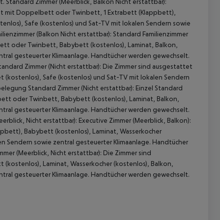
 Standard Zimmer (Meerblick, Balkon Nicht erstattbar):
et mit Doppelbett oder Twinbett, 1 Extrabett (Klappbett),
stenlos), Safe (kostenlos) und Sat-TV mit lokalen Sendern sowie
lienzimmer (Balkon Nicht erstattbar): Standard Familienzimmer
bett oder Twinbett, Babybett (kostenlos), Laminat, Balkon,
entral gesteuerter Klimaanlage. Handtücher werden gewechselt.
tandard Zimmer (Nicht erstattbar): Die Zimmer sind ausgestattet
 (kostenlos), Safe (kostenlos) und Sat-TV mit lokalen Sendern
elegung Standard Zimmer (Nicht erstattbar): Einzel Standard
bett oder Twinbett, Babybett (kostenlos), Laminat, Balkon,
entral gesteuerter Klimaanlage. Handtücher werden gewechselt.
erblick, Nicht erstattbar): Executive Zimmer (Meerblick, Balkon):
ppbett), Babybett (kostenlos), Laminat, Wasserkocher
alen Sendern sowie zentral gesteuerter Klimaanlage. Handtücher
mer (Meerblick, Nicht erstattbar): Die Zimmer sind
 (kostenlos), Laminat, Wasserkocher (kostenlos), Balkon,
entral gesteuerter Klimaanlage. Handtücher werden gewechselt.