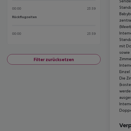
Sender
Standa
00:00
23:59
Babybe
Rückflugzeiten
Rückflugzeiten
zentra
(Meerb
Intern
00:00
23:59
Standa
mit Do
sowie 
Zimmer
Filter zurücksetzen
Intern
Einzel
Die Zi
(koste
werden
ausges
Intern
Doppel
Ver