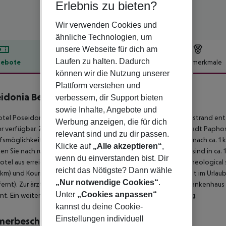
Erlebnis zu bieten?
Wir verwenden Cookies und
ähnliche Technologien, um
unsere Webseite für dich am
Laufen zu halten. Dadurch
ebote
Hotelbeschreibung
Hotelmerkmale
können wir die Nutzung unserer
lbeschreibung
Plattform verstehen und
idonia Beach Hotel
verbessern, dir Support bieten
4
sowie Inhalte, Angebote und
tel Poseidonia Beach Hotel befindet sich ca. 100 m vom Sandstrand en
Werbung anzeigen, die für dich
 verfügbar. Zum touristischen Zentrum sind es ca. 2 km. Die Stadt Paphos is
relevant sind und zu dir passen.
fsmöglichkeiten liegen ca. 6 km vom Hotel, ein Supermarkt ist nach ca. 1
Klicke auf
„Alle akzeptieren“
,
hen Sie nach rund 200 m. Unterhaltungsangebote wie ein Kino sind in ca
wenn du einverstanden bist. Dir
tel aus erreichbar: Limassol castle (ca. 6 km), Amathounda Archeological si
reicht das Nötigste? Dann wähle
5 km) und Kourion Ancient Amphitheater (ca. 20 km). Für Mobilität im Urlaub
„Nur notwendige Cookies“
.
ernt). Zur ärztlichen Versorgung im Notfall befindet sich ein Krankenhaus
Unter
„Cookies anpassen“
nt. Ein weiterer Flughafen (PFO) liegt in etwa 61 km Entfernung.
kannst du deine Cookie-
Einstellungen individuell
merbeschreibung