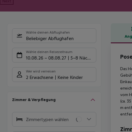
Next
Wähle deinen Abflughafen
Ang
Beliebiger Abflughafen
Hote
Wähle deinen Reisezeitraum
Pose
10.08.26
–
08.08.27
5-8 Nächte
Das Ho
Wer wird verreisen
Gebühr
2 Erwachsene
Keine Kinder
Einkau
erreic
vom Ho
Zimmer & Verpflegung
(ca. 3
m entf
entfer
Zimmertypen wählen
Zim