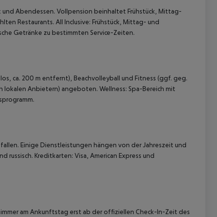
ck und Abendessen. Vollpension beinhaltet Frühstück, Mittag-
n Restaurants. All Inclusive: Frühstück, Mittag- und
ische Getränke zu bestimmten Service-Zeiten.
s, ca. 200 m entfernt), Beachvolleyball und Fitness (ggf. geg.
n lokalen Anbietern) angeboten. Wellness: Spa-Bereich mit
nsprogramm.
allen. Einige Dienstleistungen hängen von der Jahreszeit und
d russisch. Kreditkarten: Visa, American Express und
immer am Ankunftstag erst ab der offiziellen Check-In-Zeit des