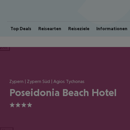
Top Deals
Reisearten
Reiseziele
Informationen
ious
Zypern | Zypern Süd | Agios Tychonas
Poseidonia Beach Hotel
4