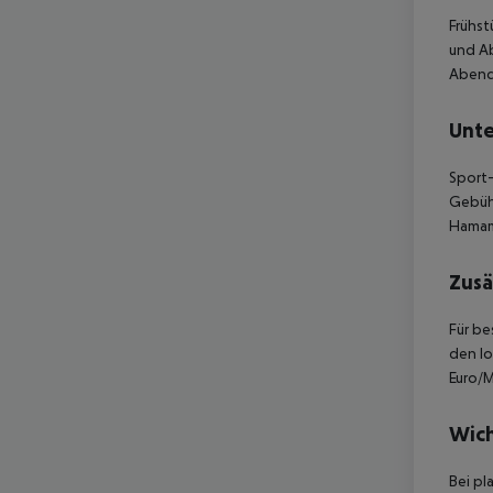
Frühst
und Ab
Abende
Unte
Sport-
Gebühr
Hamam
Zusä
Für be
den lo
Euro/M
Wich
Bei pl