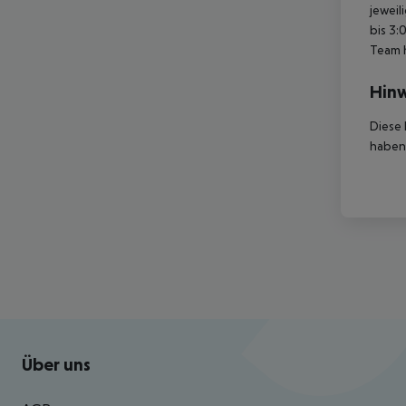
jeweil
bis 3:
Team 
Hinw
Diese 
haben,
Footer
Footer navigation
Über uns