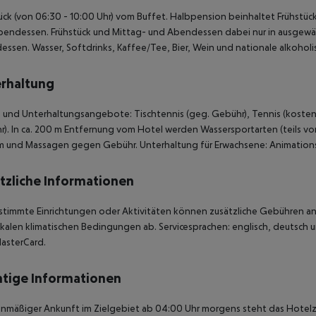
ück (von 06:30 - 10:00 Uhr) vom Buffet. Halbpension beinhaltet Frühstü
endessen. Frühstück und Mittag- und Abendessen dabei nur in ausgewählte
ssen. Wasser, Softdrinks, Kaffee/Tee, Bier, Wein und nationale alkohol
rhaltung
 und Unterhaltungsangebote: Tischtennis (geg. Gebühr), Tennis (kostenlo
). In ca. 200 m Entfernung vom Hotel werden Wassersportarten (teils vo
 und Massagen gegen Gebühr. Unterhaltung für Erwachsene: Animatio
tzliche Informationen
stimmte Einrichtungen oder Aktivitäten können zusätzliche Gebühren anf
kalen klimatischen Bedingungen ab. Servicesprachen: englisch, deutsch un
asterCard.
tige Informationen
anmäßiger Ankunft im Zielgebiet ab 04:00 Uhr morgens steht das Hotelz