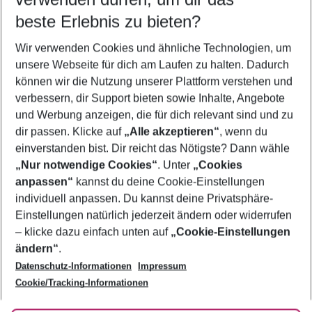
11.08.26
–
09.08.27
5-8 Nächte
beste Erlebnis zu bieten?
Wer wird verreisen
Wir verwenden Cookies und ähnliche Technologien, um
2 Erwachsene
Keine Kinder
unsere Webseite für dich am Laufen zu halten. Dadurch
können wir die Nutzung unserer Plattform verstehen und
Mehr Filter anzeigen
verbessern, dir Support bieten sowie Inhalte, Angebote
und Werbung anzeigen, die für dich relevant sind und zu
dir passen. Klicke auf
„Alle akzeptieren“
, wenn du
einverstanden bist. Dir reicht das Nötigste? Dann wähle
„Nur notwendige Cookies“
. Unter
„Cookies
anpassen“
kannst du deine Cookie-Einstellungen
Footer
Footer navigation
individuell anpassen. Du kannst deine Privatsphäre-
Über uns
Einstellungen natürlich jederzeit ändern oder widerrufen
AGB
– klicke dazu einfach unten auf
„Cookie-Einstellungen
Service & Hilfe
Bestpreisgarantie
ändern“
.
Datenschutz-Informationen
Impressum
Agenturbetreuung
Cookie-Einstellungen ändern
Folge uns
Barrierefreies Reisen
Cookie/Tracking-Informationen
Cookie-Richtlinie
Check-in
Datenschutz