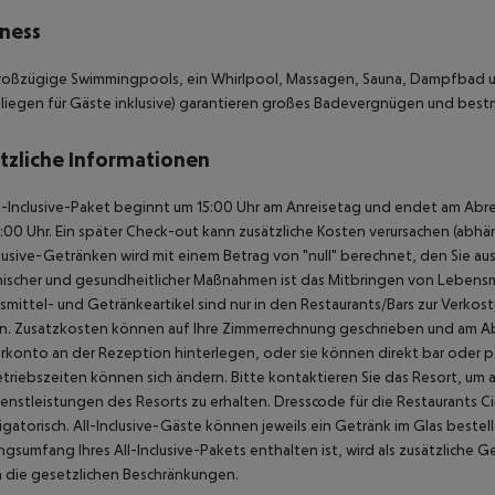
ness
großzügige Swimmingpools, ein Whirlpool, Massagen, Sauna, Dampfbad 
liegen für Gäste inklusive) garantieren großes Badevergnügen und best
tzliche Informationen
l-Inclusive-Paket beginnt um 15:00 Uhr am Anreisetag und endet am Abre
2:00 Uhr. Ein später Check-out kann zusätzliche Kosten verursachen (abhä
clusive-Getränken wird mit einem Betrag von "null" berechnet, den Sie au
ischer und gesundheitlicher Maßnahmen ist das Mitbringen von Lebensm
mittel- und Getränkeartikel sind nur in den Restaurants/Bars zur Ver
n.
Zusatzkosten können auf Ihre Zimmerrechnung geschrieben und am Abr
konto an der Rezeption hinterlegen, oder sie können direkt bar oder pe
triebszeiten können sich ändern. Bitte kontaktieren Sie das Resort, um a
enstleistungen des Resorts zu erhalten.
Dresscode für die Restaurants Ci
ligatorisch.
All-Inclusive-Gäste können jeweils ein Getränk im Glas bestel
ngsumfang Ihres All-Inclusive-Pakets enthalten ist, wird als zusätzliche 
 die gesetzlichen Beschränkungen.