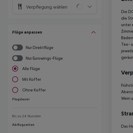
Verpflegung wählen
Die DO
die St
unter 
Zimmer
Flüge anpassen
Bademä
Tee- 
Nur Direktflüge
jeweil
geräum
Nur Eurowings-Flüge
Alle Flüge
Ver
Mit Koffer
Frühst
Ohne Koffer
Abend
Wein u
Flugdauer
Flugdauer
Stra
Bis zu 24 Stunden
Abflugzeiten
Abflugzeiten
Das H