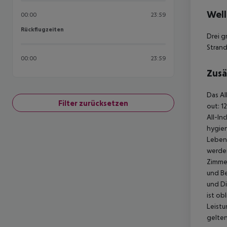
Well
00:00
23:59
Rückflugzeiten
Rückflugzeiten
Drei 
Strand
00:00
23:59
Zusä
Das Al
Filter zurücksetzen
out: 1
All-In
hygien
Lebens
werde
Zimmer
und Be
und Di
ist ob
Leistu
gelten