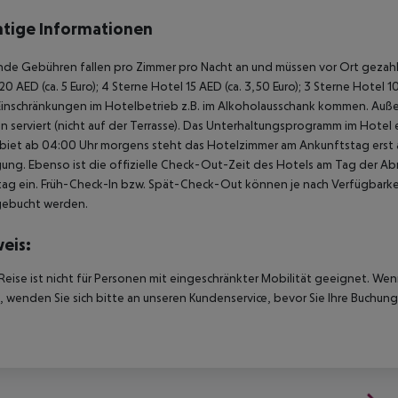
tige Informationen
de Gebühren fallen pro Zimmer pro Nacht an und müssen vor Ort gezahlt
20 AED (ca. 5 Euro); 4 Sterne Hotel 15 AED (ca. 3,50 Euro); 3 Sterne Hot
Einschränkungen im Hotelbetrieb z.B. im Alkoholausschank kommen. Auß
 serviert (nicht auf der Terrasse). Das Unterhaltungsprogramm im Hotel e
biet ab 04:00 Uhr morgens steht das Hotelzimmer am Ankunftstag erst ab
ung. Ebenso ist die offizielle Check-Out-Zeit des Hotels am Tag der Abre
ag ein. Früh-Check-In bzw. Spät-Check-Out können je nach Verfügbarkei
gebucht werden.
eis:
Reise ist nicht für Personen mit eingeschränkter Mobilität geeignet. We
 wenden Sie sich bitte an unseren Kundenservice, bevor Sie Ihre Buchung