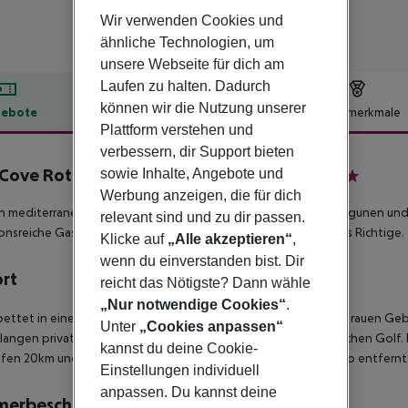
Wir verwenden Cookies und
ähnliche Technologien, um
unsere Webseite für dich am
Laufen zu halten. Dadurch
können wir die Nutzung unserer
ebote
Hotelbeschreibung
Hotelmerkmale
Plattform verstehen und
lbeschreibung
verbessern, dir Support bieten
Cove Rotana Resort Ras Al Khaimah
sowie Inhalte, Angebote und
5
Werbung anzeigen, die für dich
n mediterranes Dorf gebaut, schmiegt sich dieses Hotel um Lagunen und
relevant sind und zu dir passen.
ionsreiche Gastronomie bietet zudem für jeden Geschmack das Richtige.
Klicke auf
„Alle akzeptieren“
,
wenn du einverstanden bist. Dir
ort
reicht das Nötigste? Dann wähle
„Nur notwendige Cookies“
.
ettet in eine malerische Landschaft zwischen Sanddünen und rauen Geb
Unter
„Cookies anpassen“
langen privaten Sandbucht mit herrlichem Blick auf den Arabischen Golf. 
kannst du deine Cookie-
fen 20km und der Flughafen von Dubai ca. 87 km mit dem Auto entfernt
Einstellungen individuell
anpassen. Du kannst deine
merbeschreibung