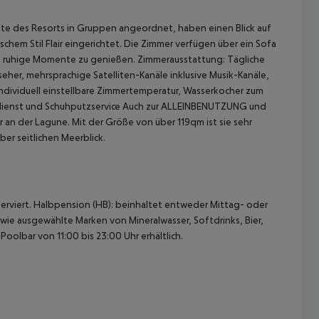
eite des Resorts in Gruppen angeordnet, haben einen Blick auf
schem Stil Flair eingerichtet. Die Zimmer verfügen über ein Sofa
m ruhige Momente zu genießen. Zimmerausstattung: Tägliche
eher, mehrsprachige Satelliten-Kanäle inklusive Musik-Kanäle,
dividuell einstellbare Zimmertemperatur, Wasserkocher zum
enst und Schuhputzservice
Auch zur ALLEINBENUTZUNG und
 an der Lagune. Mit der Größe von über 119qm ist sie sehr
r seitlichen Meerblick.
 akzeptieren
rviert.
Halbpension (HB):
beinhaltet entweder Mittag- oder
ie ausgewählte Marken von Mineralwasser, Softdrinks, Bier,
oolbar von 11:00 bis 23:00 Uhr erhältlich.