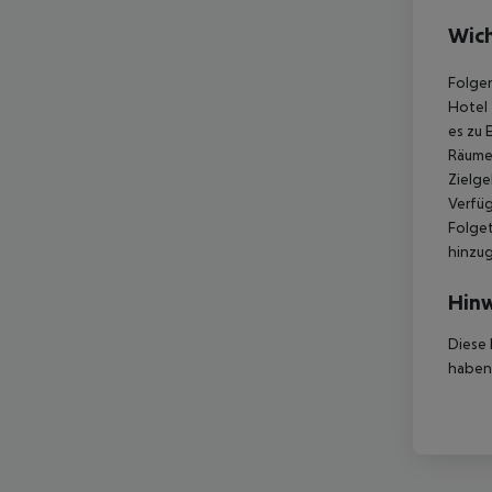
Wich
Folgen
Hotel 
es zu 
Räumen
Zielge
Verfüg
Folget
hinzu
Hinw
Diese 
haben,