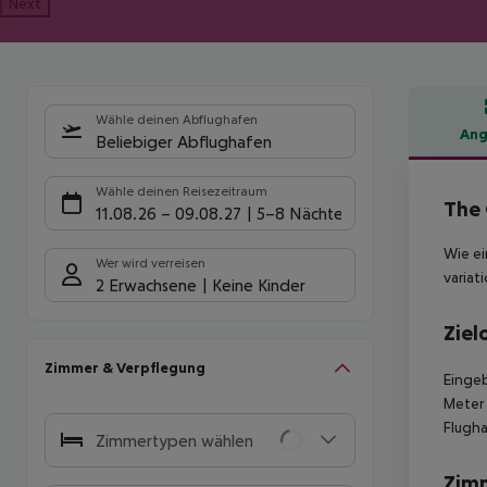
Next
Wähle deinen Abflughafen
Ang
Beliebiger Abflughafen
Hote
Wähle deinen Reisezeitraum
The 
11.08.26
–
09.08.27
5-8 Nächte
Wie ei
Wer wird verreisen
variat
2 Erwachsene
Keine Kinder
Ziel
Zimmer & Verpflegung
Eingeb
Meter 
Flugha
Zimmertypen wählen
Zim