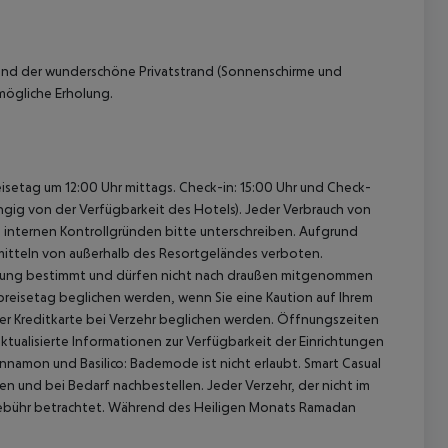
und der wunderschöne Privatstrand (Sonnenschirme und
mögliche Erholung.
isetag um 12:00 Uhr mittags.
Check-in: 15:00 Uhr und Check-
ngig von der Verfügbarkeit des Hotels).
Jeder Verbrauch von
s internen Kontrollgründen bitte unterschreiben.
Aufgrund
itteln von außerhalb des Resortgeländes verboten.
kostung bestimmt und dürfen nicht nach draußen mitgenommen
eisetag beglichen werden, wenn Sie eine Kaution auf Ihrem
r Kreditkarte bei Verzehr beglichen werden.
Öffnungszeiten
ktualisierte Informationen zur Verfügbarkeit der Einrichtungen
nnamon und Basilico: Bademode ist nicht erlaubt. Smart Casual
len und bei Bedarf nachbestellen.
Jeder Verzehr, der nicht im
Gebühr betrachtet.
Während des Heiligen Monats Ramadan