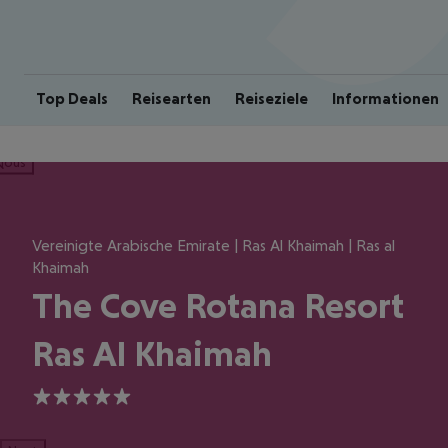
Top Deals
Reisearten
Reiseziele
Informationen
ious
Vereinigte Arabische Emirate | Ras Al Khaimah | Ras al
Khaimah
The Cove Rotana Resort
Ras Al Khaimah
5