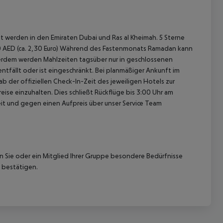
 werden in den Emiraten Dubai und Ras al Kheimah. 5 Sterne
el 10 AED (ca. 2,30 Euro) Während des Fastenmonats Ramadan kann
erdem werden Mahlzeiten tagsüber nur in geschlossenen
ntfällt oder ist eingeschränkt. Bei planmäßiger Ankunft im
 der offiziellen Check-In-Zeit des jeweiligen Hotels zur
ise einzuhalten. Dies schließt Rückflüge bis 3:00 Uhr am
t und gegen einen Aufpreis über unser Service Team
nn Sie oder ein Mitglied Ihrer Gruppe besondere Bedürfnisse
 bestätigen.