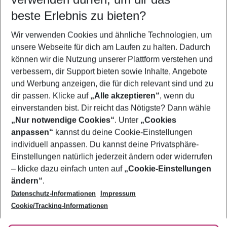
07.08.26
–
05.08.27
5-8 Nächte
beste Erlebnis zu bieten?
Wer wird verreisen
Wir verwenden Cookies und ähnliche Technologien, um
2 Erwachsene
Keine Kinder
unsere Webseite für dich am Laufen zu halten. Dadurch
können wir die Nutzung unserer Plattform verstehen und
Mehr Filter anzeigen
verbessern, dir Support bieten sowie Inhalte, Angebote
und Werbung anzeigen, die für dich relevant sind und zu
dir passen. Klicke auf
„Alle akzeptieren“
, wenn du
einverstanden bist. Dir reicht das Nötigste? Dann wähle
„Nur notwendige Cookies“
. Unter
„Cookies
anpassen“
kannst du deine Cookie-Einstellungen
Footer
Footer navigation
individuell anpassen. Du kannst deine Privatsphäre-
Über uns
Einstellungen natürlich jederzeit ändern oder widerrufen
AGB
– klicke dazu einfach unten auf
„Cookie-Einstellungen
Service & Hilfe
Bestpreisgarantie
ändern“
.
Datenschutz-Informationen
Impressum
Agenturbetreuung
Cookie-Einstellungen ändern
Folge uns
Barrierefreies Reisen
Cookie/Tracking-Informationen
Cookie-Richtlinie
Check-in
Datenschutz