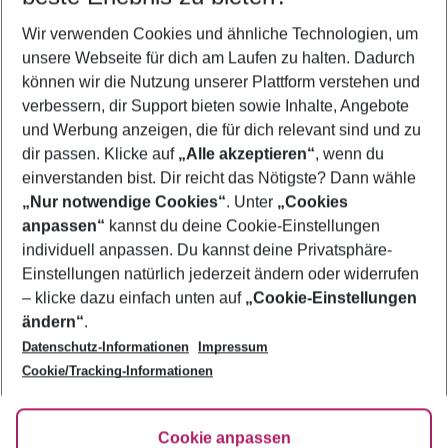
Wer wird verreisen
Wir verwenden Cookies und ähnliche Technologien, um
2 Erwachsene
Keine Kinder
unsere Webseite für dich am Laufen zu halten. Dadurch
können wir die Nutzung unserer Plattform verstehen und
Mehr Filter anzeigen
verbessern, dir Support bieten sowie Inhalte, Angebote
und Werbung anzeigen, die für dich relevant sind und zu
dir passen. Klicke auf
„Alle akzeptieren“
, wenn du
einverstanden bist. Dir reicht das Nötigste? Dann wähle
„Nur notwendige Cookies“
. Unter
„Cookies
anpassen“
kannst du deine Cookie-Einstellungen
Footer
Footer navigation
individuell anpassen. Du kannst deine Privatsphäre-
Über uns
Einstellungen natürlich jederzeit ändern oder widerrufen
AGB
– klicke dazu einfach unten auf
„Cookie-Einstellungen
Service & Hilfe
Bestpreisgarantie
ändern“
.
Datenschutz-Informationen
Impressum
Agenturbetreuung
Cookie-Einstellungen ändern
Folge uns
Barrierefreies Reisen
Cookie/Tracking-Informationen
Cookie-Richtlinie
Check-in
Datenschutz
FAQ
Fakten
Cookie anpassen
HanseMerkur Reiseversicherung
Flexibel buchen