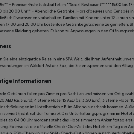
Uhr** – Premium-Frühstücksbuffet im **Social Restaurant**
* **15:00 bis 1
0 bis 20:00 Uhr** – Abendliche Getränke, Hors d’oeuvres und Canapés in 
ließlich Erwachsenen vorbehalten. Familien mit Kindern unter 12 Jahren si
en 17:00 und 20:00 Uhr kostenlose Getränkegutscheine zu genießen.
BI
essene Kleidung gebeten.
Es kann zu Anpassungen in den Öffnungszei
ness
 Sie eine einzigartige Reise in eine SPA Welt, die Ihren Aufenthalt unv
wendungen im Waldorf Astoria Spa, die Sie entspannen und den Alltag 
tige Informationen
de Gebühren fallen pro Zimmer pro Nacht an und müssen vor Ort gezahlt
20 AED (ca. 5 Euro);
4 Sterne Hotel 15 AED (ca. 3,50 Euro);
3 Sterne Hotel 10
Einschränkungen im Hotelbetrieb z.B. im Alkoholausschank kommen. Auß
 serviert (nicht auf der Terrasse). Das Unterhaltungsprogramm im Hotel e
biet ab 04:00 Uhr morgens steht das Hotelzimmer am Ankunftstag erst ab
ung. Ebenso ist die offizielle Check-Out-Zeit des Hotels am Tag der Abre
ag ein. Früh-Check-In bzw. Spät-Check-Out können je nach Verfügbarkei