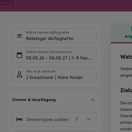
Next
Wähle deinen Abflughafen
Ang
Beliebiger Abflughafen
Hote
Wähle deinen Reisezeitraum
Wald
08.08.26
–
06.08.27
5-8 Nächte
Verbri
Wer wird verreisen
umgeb
2 Erwachsene
Keine Kinder
Ziel
Zimmer & Verpflegung
Die ru
intern
Strand
Zimmertypen wählen
entspa
entdec