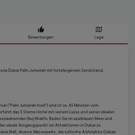
Bewertungen
Lage
storia Dubai Palm Jumeirah mit hoteleigenem Sandstrand,
sel ("Palm Jumeirah Insel") und ist ca. 45 Minuten vom
rführt das 5 Sterne Hotel mit seinem Luxus und seiner idealen
bezaubernden Burj Khalifa. Baden Sie im azurblauen Meer und
der ideale Ausgangspunkt um Attraktionen in Dubai zu
ubai Mall, diverse Wasserparks, die kultische Architektur Dubais