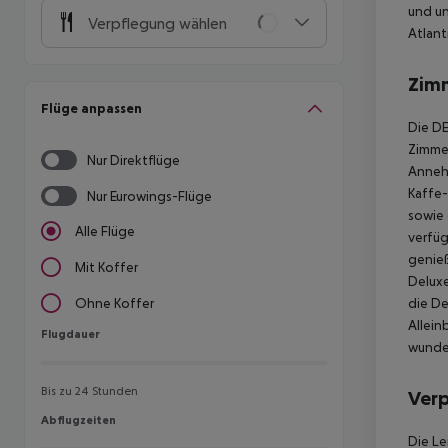
und un
Verpflegung wählen
Atlant
Zim
Flüge anpassen
Die DE
Zimmer
Nur Direktflüge
Annehm
Kaffe-
Nur Eurowings-Flüge
sowie 
Alle Flüge
verfüg
genieß
Mit Koffer
Deluxe
die De
Ohne Koffer
Allein
Flugdauer
Flugdauer
wunder
Bis zu 24 Stunden
Ver
Abflugzeiten
Abflugzeiten
Die Le