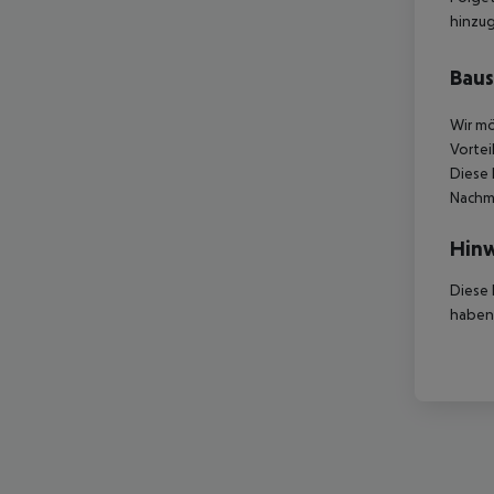
hinzu
Baus
Wir mö
Vortei
Diese 
Nachmi
Hinw
Diese 
haben,