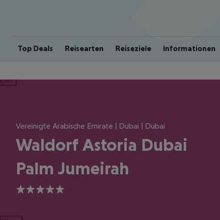
Top Deals
Reisearten
Reiseziele
Informationen
ious
Vereinigte Arabische Emirate | Dubai | Dubai
Waldorf Astoria Dubai
Palm Jumeirah
5