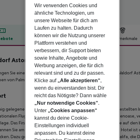
Wir verwenden Cookies und
ähnliche Technologien, um
unsere Webseite für dich am
Laufen zu halten. Dadurch
können wir die Nutzung unserer
ebote
Hotelbeschreibung
Hotelmerkmale
Plattform verstehen und
lbeschreibung
verbessern, dir Support bieten
sowie Inhalte, Angebote und
orf Astoria Dubai Palm Jumeirah
Werbung anzeigen, die für dich
5
relevant sind und zu dir passen.
ngen Sie einen unvergesslichen Urlaub im erstklassigen Hotel Waldorf A
en von Palmen und dem orientalischen Dubai.
Klicke auf
„Alle akzeptieren“
,
wenn du einverstanden bist. Dir
ort
reicht das Nötigste? Dann wähle
„Nur notwendige Cookies“
.
hig gelegene Hotelanlage liegt auf der größten künstlich hergestellten In
Unter
„Cookies anpassen“
ationalen Flughafen Dubais entfernt. Eingebettet in eine Palmenoase, ve
kannst du deine Cookie-
lage. Das First Class Hotel bietet Ihnen atemberaubende Blicke auf den 
Einstellungen individuell
nnen Sie am wunderbaren 200 Meter langen Privatstrand.
Das Hotel ist 
anpassen. Du kannst deine
ken. Dazu gehören unter anderem der Burj Al Arab, der Burj Khalifa, die D