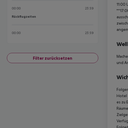
11:00 
00:00
23:59
**17:0
Rückflugzeiten
aussch
Rückflugzeiten
zwisch
angem
00:00
23:59
Well
Machen
Filter zurücksetzen
und An
Wich
Folgen
Hotel 
es zu 
Räumen
Zielge
Verfüg
Folget