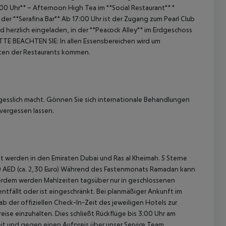
7:00 Uhr** – Afternoon High Tea im **Social Restaurant**
*
der **Serafina Bar**
Ab 17:00 Uhr ist der Zugang zum Pearl Club
nd herzlich eingeladen, in der **Peacock Alley** im Erdgeschoss
TTE BEACHTEN SIE:
In allen Essensbereichen wird um
ten der Restaurants kommen.
ergesslich macht. Gönnen Sie sich internationale Behandlungen
vergessen lassen.
 werden in den Emiraten Dubai und Ras al Kheimah.
5 Sterne
 AED (ca. 2,30 Euro)
Während des Fastenmonats Ramadan kann
erdem werden Mahlzeiten tagsüber nur in geschlossenen
ntfällt oder ist eingeschränkt.
Bei planmäßiger Ankunft im
 der offiziellen Check-In-Zeit des jeweiligen Hotels zur
ise einzuhalten. Dies schließt Rückflüge bis 3:00 Uhr am
t und gegen einen Aufpreis über unser Service Team