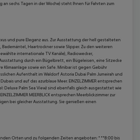
g an sechs Tagen in der Woche) steht Ihnen für Fahrten zum
xus und pure Eleganz aus. Zur Ausstattung der hell gestalteten
, Bademäntel, Haartrockner sowie Slipper. Zu den weiteren
ewählte internationale TV Kanäle), Radiowecker,
usstattung durch ein Bügelbrett, ein Bügeleisen, eine Sitzecke
re Klimaanlage sowie ein Safe. Minibar ist gegen Gebühr
 akzeptieren
esslichen Aufenthalt im Waldorf Astoria Dubai Palm Jumeirah und
e Dubais und auf das azurblaue Meer. EINZELZIMMER entsprechen
 Deluxe Palm Sea View) sind ebenfalls gleich ausgestattet wie
EINZELZIMMER MEERBLICK entsprechen Meerblickzimmer zur
gen bei gleicher Ausstattung. Sie genießen einen
genden Orten und zu folgenden Zeiten angeboten:
* **8:00 bis