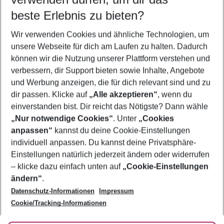
09.08.26
–
07.08.27
5-8 Nächte
beste Erlebnis zu bieten?
Wer wird verreisen
Wir verwenden Cookies und ähnliche Technologien, um
2 Erwachsene
Keine Kinder
unsere Webseite für dich am Laufen zu halten. Dadurch
können wir die Nutzung unserer Plattform verstehen und
Mehr Filter anzeigen
verbessern, dir Support bieten sowie Inhalte, Angebote
und Werbung anzeigen, die für dich relevant sind und zu
dir passen. Klicke auf
„Alle akzeptieren“
, wenn du
einverstanden bist. Dir reicht das Nötigste? Dann wähle
„Nur notwendige Cookies“
. Unter
„Cookies
anpassen“
kannst du deine Cookie-Einstellungen
Footer
Footer navigation
individuell anpassen. Du kannst deine Privatsphäre-
Über uns
Einstellungen natürlich jederzeit ändern oder widerrufen
AGB
– klicke dazu einfach unten auf
„Cookie-Einstellungen
Service & Hilfe
Bestpreisgarantie
ändern“
.
Datenschutz-Informationen
Impressum
Agenturbetreuung
Cookie-Einstellungen ändern
Folge uns
Barrierefreies Reisen
Cookie/Tracking-Informationen
Cookie-Richtlinie
Check-in
Datenschutz