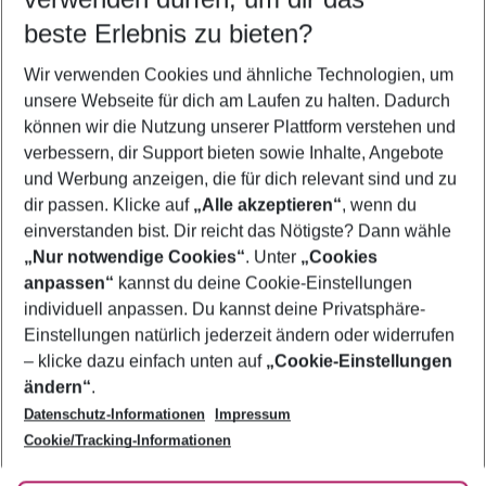
10.08.26
–
08.08.27
5-8 Nächte
beste Erlebnis zu bieten?
Wer wird verreisen
Wir verwenden Cookies und ähnliche Technologien, um
2 Erwachsene
Keine Kinder
unsere Webseite für dich am Laufen zu halten. Dadurch
können wir die Nutzung unserer Plattform verstehen und
Mehr Filter anzeigen
verbessern, dir Support bieten sowie Inhalte, Angebote
und Werbung anzeigen, die für dich relevant sind und zu
dir passen. Klicke auf
„Alle akzeptieren“
, wenn du
einverstanden bist. Dir reicht das Nötigste? Dann wähle
„Nur notwendige Cookies“
. Unter
„Cookies
anpassen“
kannst du deine Cookie-Einstellungen
Footer
Footer navigation
individuell anpassen. Du kannst deine Privatsphäre-
Über uns
Einstellungen natürlich jederzeit ändern oder widerrufen
AGB
– klicke dazu einfach unten auf
„Cookie-Einstellungen
Service & Hilfe
Bestpreisgarantie
ändern“
.
Datenschutz-Informationen
Impressum
Agenturbetreuung
Cookie-Einstellungen ändern
Folge uns
Barrierefreies Reisen
Cookie/Tracking-Informationen
Cookie-Richtlinie
Check-in
Datenschutz