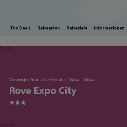
Top Deals
Reisearten
Reiseziele
Informationen
ious
Vereinigte Arabische Emirate | Dubai | Dubai
Rove Expo City
3