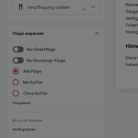
Räumen
Verpflegung wählen
Zielge
Verfüg
Folget
hinzu
Flüge anpassen
Hinw
Nur Direktflüge
Diese 
Nur Eurowings-Flüge
haben,
Alle Flüge
Mit Koffer
Ohne Koffer
Flugdauer
Flugdauer
Bis zu 24 Stunden
Abflugzeiten
Abflugzeiten