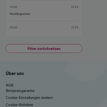
00:00
23:59
Rückflugzeiten
Rückflugzeiten
00:00
23:59
Filter zurücksetzen
Footer
Footer navigation
Über uns
AGB
Bestpreisgarantie
Cookie-Einstellungen ändern
Cookie-Richtlinie