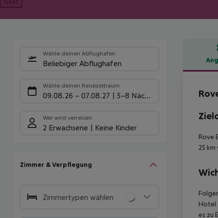
Next
Wähle deinen Abflughafen
Ang
Beliebiger Abflughafen
Hote
Wähle deinen Reisezeitraum
Rove
09.08.26
–
07.08.27
5-8 Nächte
Ziel
Wer wird verreisen
2 Erwachsene
Keine Kinder
Rove E
25 km 
Zimmer & Verpflegung
Wich
Folgen
Zimmertypen wählen
Hotel 
es zu 