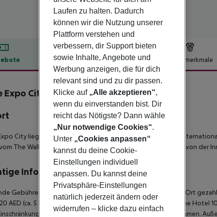
Laufen zu halten. Dadurch
können wir die Nutzung unserer
Plattform verstehen und
verbessern, dir Support bieten
sowie Inhalte, Angebote und
ebote
Hotelbeschreibung
Hotelmerkmale
Werbung anzeigen, die für dich
lbeschreibung
relevant sind und zu dir passen.
 Expo City
Klicke auf
„Alle akzeptieren“
,
3
wenn du einverstanden bist. Dir
ort
reicht das Nötigste? Dann wähle
„Nur notwendige Cookies“
.
xpo City liegt innerhalb der Expo City Dubai und 56 km vom internation
Unter
„Cookies anpassen“
vom The Walk at JBR, 27 km vom Dubai Autodrome und 38 km von der In
kannst du deine Cookie-
Einstellungen individuell
tige Informationen
anpassen. Du kannst deine
Privatsphäre-Einstellungen
de Gebühren fallen pro Zimmer pro Nacht an und müssen vor Ort gezahlt
natürlich jederzeit ändern oder
20 AED (ca. 5 Euro); 4 Sterne Hotel 15 AED (ca. 3,50 Euro); 3 Sterne Hot
widerrufen – klicke dazu einfach
Einschränkungen im Hotelbetrieb z.B. im Alkoholausschank kommen. Auß