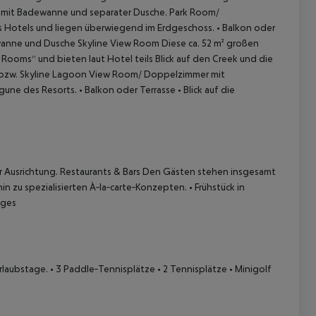
d mit Badewanne und separater Dusche.
Park Room/
s Hotels und liegen überwiegend im Erdgeschoss.
• Balkon oder
wanne und Dusche
Skyline View Room
Diese ca. 52 m² großen
Rooms“ und bieten laut Hotel teils Blick auf den Creek und die
bzw. Skyline
Lagoon View Room/ Doppelzimmer mit
agune des Resorts.
• Balkon oder Terrasse
• Blick auf die
 akzeptieren
 Ausrichtung.
Restaurants & Bars
Den Gästen stehen insgesamt
hin zu spezialisierten À‑la‑carte‑Konzepten.
• Frühstück in
nges
rlaubstage.
• 3 Paddle‑Tennisplätze
• 2 Tennisplätze
• Minigolf