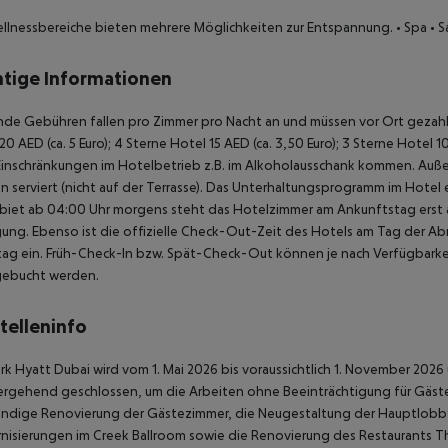
llnessbereiche bieten mehrere Möglichkeiten zur Entspannung.
• Spa
• S
tige Informationen
de Gebühren fallen pro Zimmer pro Nacht an und müssen vor Ort gezahlt
20 AED (ca. 5 Euro); 4 Sterne Hotel 15 AED (ca. 3,50 Euro); 3 Sterne Hot
Einschränkungen im Hotelbetrieb z.B. im Alkoholausschank kommen. Auß
 serviert (nicht auf der Terrasse). Das Unterhaltungsprogramm im Hotel e
biet ab 04:00 Uhr morgens steht das Hotelzimmer am Ankunftstag erst ab
ung. Ebenso ist die offizielle Check-Out-Zeit des Hotels am Tag der Abre
ag ein. Früh-Check-In bzw. Spät-Check-Out können je nach Verfügbarkei
gebucht werden.
telleninfo
rk Hyatt Dubai wird vom 1. Mai 2026 bis voraussichtlich 1. November 202
rgehend geschlossen, um die Arbeiten ohne Beeinträchtigung für Gäst
tändige Renovierung der Gästezimmer, die Neugestaltung der Hauptlob
isierungen im Creek Ballroom sowie die Renovierung des Restaurants Th