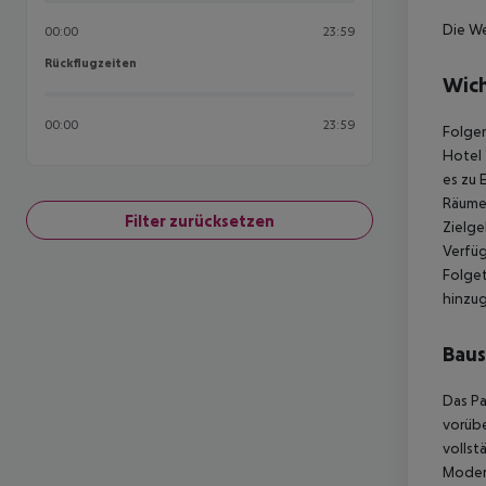
Die We
00:00
23:59
Rückflugzeiten
Rückflugzeiten
Wich
00:00
23:59
Folgen
Hotel 
es zu 
Räumen
Filter zurücksetzen
Zielge
Verfüg
Folget
hinzu
Baus
Das Pa
vorübe
volls
Modern