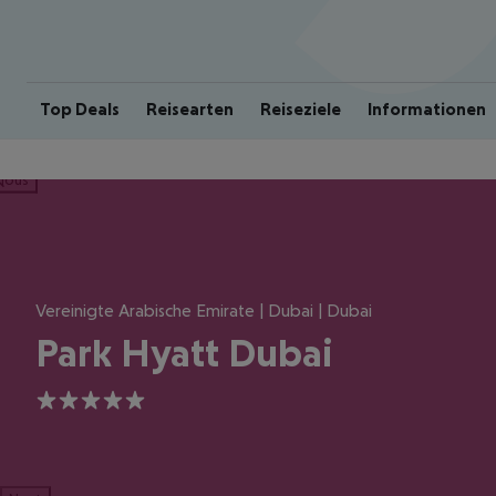
Top Deals
Reisearten
Reiseziele
Informationen
ious
Vereinigte Arabische Emirate | Dubai | Dubai
Park Hyatt Dubai
5