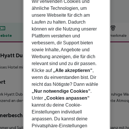
Wir verwenden Cookies und
ähnliche Technologien, um
unsere Webseite für dich am
Laufen zu halten. Dadurch
können wir die Nutzung unserer
ebote
Hotelbeschreibung
Hotelmerkmale
Plattform verstehen und
verbessern, dir Support bieten
lbeschreibung
sowie Inhalte, Angebote und
 Hyatt Dubai
Werbung anzeigen, die für dich
5
relevant sind und zu dir passen.
öses Hotel mit direkter Lage am Dubai Creek!
Klicke auf
„Alle akzeptieren“
,
wenn du einverstanden bist. Dir
ort
reicht das Nötigste? Dann wähle
„Nur notwendige Cookies“
.
rk Hyatt Dubai liegt direkt am Dubai Creek und verbindet eine ruhige Wa
Unter
„Cookies anpassen“
nzend an den Dubai Creek Golfplatz und bietet eine entspannte Atmos
kannst du deine Cookie-
Einstellungen individuell
merbeschreibung
anpassen. Du kannst deine
Privatsphäre-Einstellungen
mmer und Suiten des Park Hyatt Dubai verbinden moderne Eleganz mit h