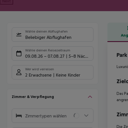
Next
Wähle deinen Abflughafen
Ang
Beliebiger Abflughafen
Hote
Wähle deinen Reisezeitraum
Park
09.08.26
–
07.08.27
5-8 Nächte
Luxuri
Wer wird verreisen
2 Erwachsene
Keine Kinder
Ziel
Das Pa
Zimmer & Verpflegung
angre
Zim
Zimmertypen wählen
Die Zi