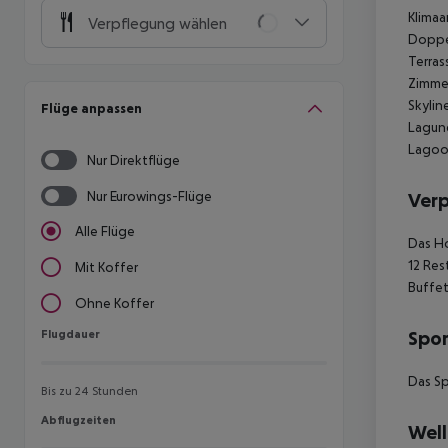
Klimaa
Verpflegung wählen
Doppe
Terras
Zimmer
Skylin
Flüge anpassen
Lagun
Lagoo
Nur Direktflüge
Nur Eurowings-Flüge
Ver
Alle Flüge
Das Ho
12 Res
Mit Koffer
Buffe
Ohne Koffer
Flugdauer
Spor
Flugdauer
Das Sp
Bis zu 24 Stunden
Abflugzeiten
Abflugzeiten
Well