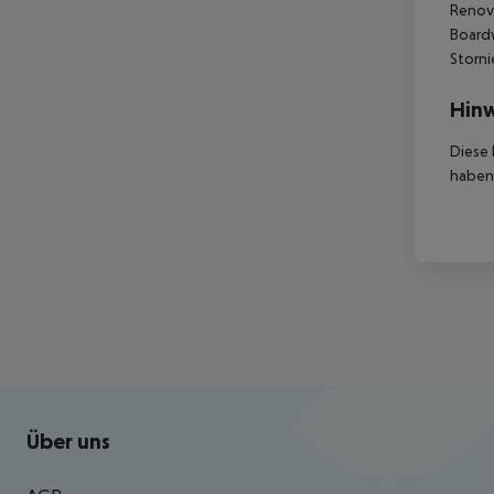
Renovi
Boardw
Storni
Hinw
Diese 
haben,
Footer
Footer navigation
Über uns