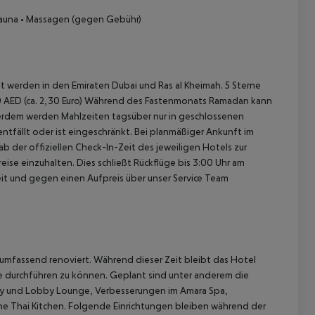
auna
• Massagen (gegen Gebühr)
 werden in den Emiraten Dubai und Ras al Kheimah. 5 Sterne
el 10 AED (ca. 2,30 Euro) Während des Fastenmonats Ramadan kann
erdem werden Mahlzeiten tagsüber nur in geschlossenen
ntfällt oder ist eingeschränkt. Bei planmäßiger Ankunft im
 der offiziellen Check-In-Zeit des jeweiligen Hotels zur
ise einzuhalten. Dies schließt Rückflüge bis 3:00 Uhr am
t und gegen einen Aufpreis über unser Service Team
6 umfassend renoviert. Während dieser Zeit bleibt das Hotel
e durchführen zu können.
Geplant sind unter anderem die
by und Lobby Lounge, Verbesserungen im Amara Spa,
e Thai Kitchen.
Folgende Einrichtungen bleiben während der