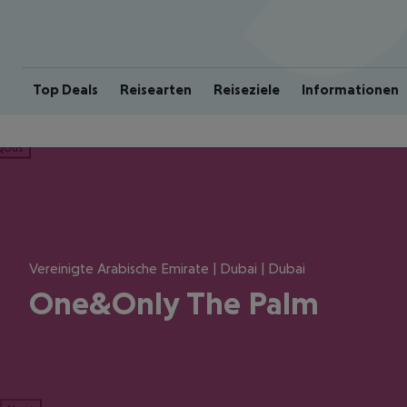
Top Deals
Reisearten
Reiseziele
Informationen
ious
Vereinigte Arabische Emirate | Dubai | Dubai
One&Only The Palm