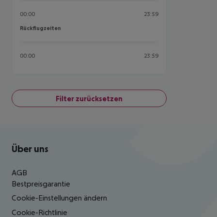
00:00
23:59
Rückflugzeiten
Rückflugzeiten
00:00
23:59
Filter zurücksetzen
Footer
Footer navigation
Über uns
AGB
Bestpreisgarantie
Cookie-Einstellungen ändern
Cookie-Richtlinie