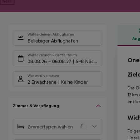
Next
Wähle deinen Abflughafen
Ang
Beliebiger Abflughafen
Hote
Wähle deinen Reisezeitraum
One
08.08.26
–
06.08.27
5-8 Nächte
Ziel
Wer wird verreisen
2 Erwachsene
Keine Kinder
Das On
12 km 
entfer
Zimmer & Verpflegung
Wich
Zimmertypen wählen
Folgen
Hotel 