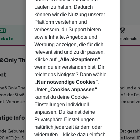
Laufen zu halten. Dadurch
können wir die Nutzung unserer
Plattform verstehen und
verbessern, dir Support bieten
sowie Inhalte, Angebote und
ebote
Hotelbeschreibung
Hotelmerkmale
Werbung anzeigen, die für dich
lbeschreibung
relevant sind und zu dir passen.
&Only The Palm
Klicke auf
„Alle akzeptieren“
,
wenn du einverstanden bist. Dir
ort
reicht das Nötigste? Dann wähle
„Nur notwendige Cookies“
.
e&Only The Palm bietet luxuriöse Unterkünfte direkt am Strand und einen
Unter
„Cookies anpassen“
von der Straßenbahnhaltestelle Media City, 20 km von der Mall of the 
kannst du deine Cookie-
nt. Vom internationalen Flughafen Dubai (DXB) trennen sie 40 km und 
Einstellungen individuell
anpassen. Du kannst deine
tige Informationen
Privatsphäre-Einstellungen
natürlich jederzeit ändern oder
de Gebühren fallen pro Zimmer pro Nacht an und müssen vor Ort gezahlt
widerrufen – klicke dazu einfach
20 AED (ca. 5 Euro); 4 Sterne Hotel 15 AED (ca. 3,50 Euro); 3 Sterne Hot