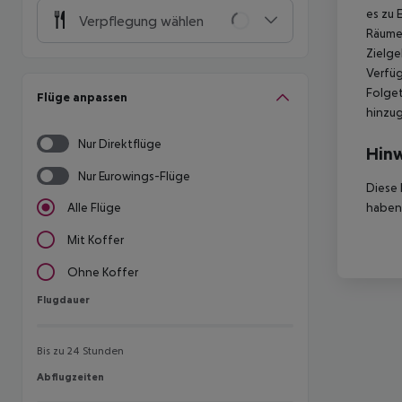
es zu 
Verpflegung wählen
Räumen
Zielge
Verfüg
Folget
Flüge anpassen
hinzu
Nur Direktflüge
Hinw
Nur Eurowings-Flüge
Diese 
haben,
Alle Flüge
Mit Koffer
Ohne Koffer
Flugdauer
Flugdauer
Bis zu 24 Stunden
Abflugzeiten
Abflugzeiten