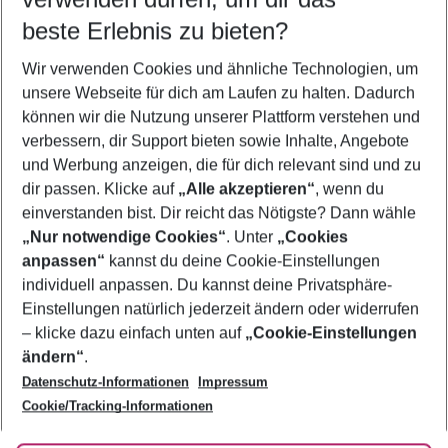
10.08.26
–
08.08.27
5-8 Nächte
beste Erlebnis zu bieten?
Wer wird verreisen
Wir verwenden Cookies und ähnliche Technologien, um
2 Erwachsene
Keine Kinder
unsere Webseite für dich am Laufen zu halten. Dadurch
können wir die Nutzung unserer Plattform verstehen und
Mehr Filter anzeigen
verbessern, dir Support bieten sowie Inhalte, Angebote
und Werbung anzeigen, die für dich relevant sind und zu
dir passen. Klicke auf
„Alle akzeptieren“
, wenn du
einverstanden bist. Dir reicht das Nötigste? Dann wähle
„Nur notwendige Cookies“
. Unter
„Cookies
anpassen“
kannst du deine Cookie-Einstellungen
Footer
Footer navigation
individuell anpassen. Du kannst deine Privatsphäre-
Über uns
Einstellungen natürlich jederzeit ändern oder widerrufen
AGB
– klicke dazu einfach unten auf
„Cookie-Einstellungen
Service & Hilfe
Bestpreisgarantie
ändern“
.
Datenschutz-Informationen
Impressum
Agenturbetreuung
Cookie-Einstellungen ändern
Folge uns
Barrierefreies Reisen
Cookie/Tracking-Informationen
Cookie-Richtlinie
Check-in
Datenschutz