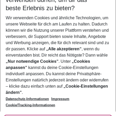
09.08.26
–
07.08.27
5-8 Nächte
beste Erlebnis zu bieten?
Wer wird verreisen
Wir verwenden Cookies und ähnliche Technologien, um
2 Erwachsene
Keine Kinder
unsere Webseite für dich am Laufen zu halten. Dadurch
können wir die Nutzung unserer Plattform verstehen und
Mehr Filter anzeigen
verbessern, dir Support bieten sowie Inhalte, Angebote
und Werbung anzeigen, die für dich relevant sind und zu
dir passen. Klicke auf
„Alle akzeptieren“
, wenn du
einverstanden bist. Dir reicht das Nötigste? Dann wähle
„Nur notwendige Cookies“
. Unter
„Cookies
anpassen“
kannst du deine Cookie-Einstellungen
Footer
Footer navigation
individuell anpassen. Du kannst deine Privatsphäre-
Über uns
Einstellungen natürlich jederzeit ändern oder widerrufen
AGB
– klicke dazu einfach unten auf
„Cookie-Einstellungen
Service & Hilfe
Bestpreisgarantie
ändern“
.
Datenschutz-Informationen
Impressum
Agenturbetreuung
Cookie-Einstellungen ändern
Folge uns
Barrierefreies Reisen
Cookie/Tracking-Informationen
Cookie-Richtlinie
Check-in
Datenschutz