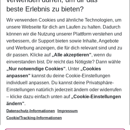
10.08.26
–
08.08.27
5-8 Nächte
beste Erlebnis zu bieten?
Wer wird verreisen
Wir verwenden Cookies und ähnliche Technologien, um
2 Erwachsene
Keine Kinder
unsere Webseite für dich am Laufen zu halten. Dadurch
können wir die Nutzung unserer Plattform verstehen und
Mehr Filter anzeigen
verbessern, dir Support bieten sowie Inhalte, Angebote
und Werbung anzeigen, die für dich relevant sind und zu
dir passen. Klicke auf
„Alle akzeptieren“
, wenn du
einverstanden bist. Dir reicht das Nötigste? Dann wähle
„Nur notwendige Cookies“
. Unter
„Cookies
anpassen“
kannst du deine Cookie-Einstellungen
Footer
Footer navigation
individuell anpassen. Du kannst deine Privatsphäre-
Über uns
Einstellungen natürlich jederzeit ändern oder widerrufen
AGB
– klicke dazu einfach unten auf
„Cookie-Einstellungen
Service & Hilfe
Bestpreisgarantie
ändern“
.
Datenschutz-Informationen
Impressum
Agenturbetreuung
Cookie-Einstellungen ändern
Folge uns
Barrierefreies Reisen
Cookie/Tracking-Informationen
Cookie-Richtlinie
Check-in
Datenschutz