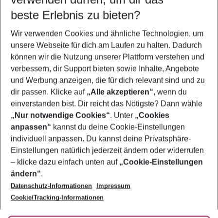
11.08.26
–
09.08.27
5-8 Nächte
beste Erlebnis zu bieten?
Wer wird verreisen
Wir verwenden Cookies und ähnliche Technologien, um
2 Erwachsene
Keine Kinder
unsere Webseite für dich am Laufen zu halten. Dadurch
können wir die Nutzung unserer Plattform verstehen und
Mehr Filter anzeigen
verbessern, dir Support bieten sowie Inhalte, Angebote
und Werbung anzeigen, die für dich relevant sind und zu
dir passen. Klicke auf
„Alle akzeptieren“
, wenn du
einverstanden bist. Dir reicht das Nötigste? Dann wähle
„Nur notwendige Cookies“
. Unter
„Cookies
anpassen“
kannst du deine Cookie-Einstellungen
Footer
Footer navigation
individuell anpassen. Du kannst deine Privatsphäre-
Über uns
Einstellungen natürlich jederzeit ändern oder widerrufen
AGB
– klicke dazu einfach unten auf
„Cookie-Einstellungen
Service & Hilfe
Bestpreisgarantie
ändern“
.
Datenschutz-Informationen
Impressum
Agenturbetreuung
Cookie-Einstellungen ändern
Folge uns
Barrierefreies Reisen
Cookie/Tracking-Informationen
Cookie-Richtlinie
Check-in
Datenschutz