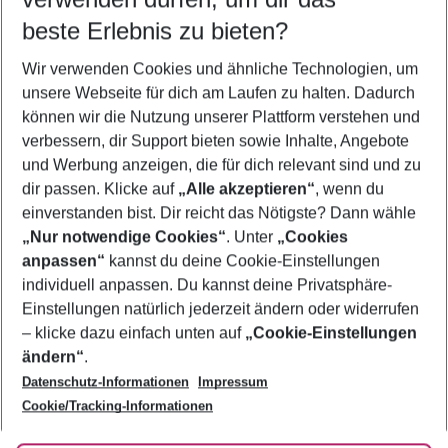
12.08.26
–
10.08.27
5-8 Nächte
beste Erlebnis zu bieten?
Wer wird verreisen
Wir verwenden Cookies und ähnliche Technologien, um
2 Erwachsene
Keine Kinder
unsere Webseite für dich am Laufen zu halten. Dadurch
können wir die Nutzung unserer Plattform verstehen und
Mehr Filter anzeigen
verbessern, dir Support bieten sowie Inhalte, Angebote
und Werbung anzeigen, die für dich relevant sind und zu
dir passen. Klicke auf
„Alle akzeptieren“
, wenn du
einverstanden bist. Dir reicht das Nötigste? Dann wähle
„Nur notwendige Cookies“
. Unter
„Cookies
anpassen“
kannst du deine Cookie-Einstellungen
Footer
Footer navigation
individuell anpassen. Du kannst deine Privatsphäre-
Über uns
Einstellungen natürlich jederzeit ändern oder widerrufen
AGB
– klicke dazu einfach unten auf
„Cookie-Einstellungen
Service & Hilfe
Bestpreisgarantie
ändern“
.
Datenschutz-Informationen
Impressum
Agenturbetreuung
Cookie-Einstellungen ändern
Folge uns
Barrierefreies Reisen
Cookie/Tracking-Informationen
Cookie-Richtlinie
Check-in
Datenschutz