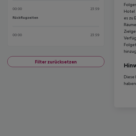
Folgen
00:00
23:59
Hotel 
Rückflugzeiten
es zu 
Rückflugzeiten
Räumen
Zielge
00:00
23:59
Verfüg
Folget
hinzu
Filter zurücksetzen
Hinw
Diese 
haben,