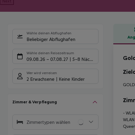
Next
Wähle deinen Abflughafen
Ang
Beliebiger Abflughafen
Hote
Wähle deinen Reisezeitraum
Gold
09.08.26
–
07.08.27
5-8 Nächte
Ziel
Wer wird verreisen
2 Erwachsene
Keine Kinder
GOLDE
Zim
Zimmer & Verpflegung
- WLA
WLAN
Zimmertypen wählen
Queen