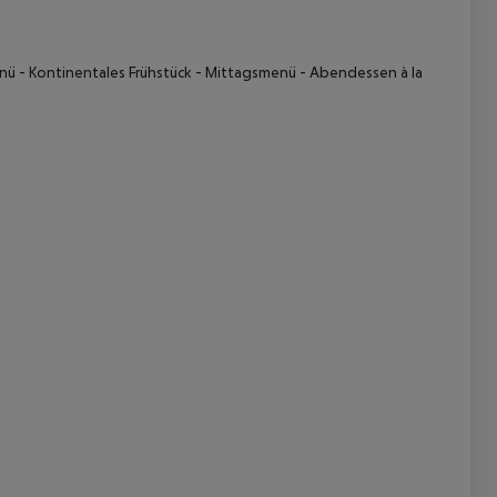
enü
- Kontinentales Frühstück
- Mittagsmenü
- Abendessen à la
 akzeptieren