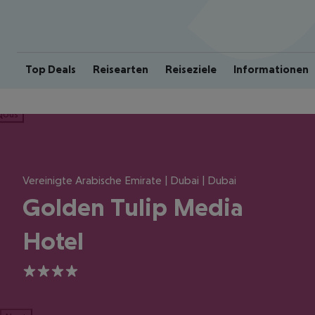
Top Deals
Reisearten
Reiseziele
Informationen
ious
Vereinigte Arabische Emirate | Dubai | Dubai
Golden Tulip Media
Hotel
4