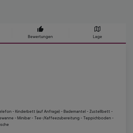
Bewertungen
Lage
elefon
- Kinderbett (auf Anfrage)
- Bademantel
- Zustellbett
-
dewanne
- Minibar
- Tee-/Kaffeezubereitung
- Teppichboden
-
usche