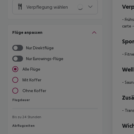
Ver
Verpflegung wählen
- Früh
carte
-
Flüge anpassen
Spor
Nur Direktflüge
- Fitn
Nur Eurowings-Flüge
Well
Alle Flüge
Mit Koffer
- Saun
Ohne Koffer
Zusä
Flugdauer
Flugdauer
- Tran
Bis zu 24 Stunden
Wich
Abflugzeiten
Abflugzeiten