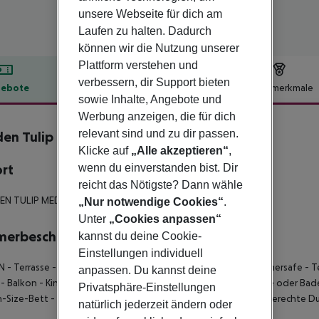
unsere Webseite für dich am
Laufen zu halten. Dadurch
können wir die Nutzung unserer
Plattform verstehen und
verbessern, dir Support bieten
ebote
Hotelbeschreibung
Hotelmerkmale
sowie Inhalte, Angebote und
lbeschreibung
Werbung anzeigen, die für dich
relevant sind und zu dir passen.
en Tulip Media Hotel
4
Klicke auf
„Alle akzeptieren“
,
wenn du einverstanden bist. Dir
ort
reicht das Nötigste? Dann wähle
N TULIP MEDIA HOTEL
„Nur notwendige Cookies“
.
Unter
„Cookies anpassen“
merbeschreibung
kannst du deine Cookie-
Einstellungen individuell
N
- Terrasse
- Kinderbetten (auf Anfrage)
- Haartrockner
- Zimmersafe
- T
anpassen. Du kannst deine
- Balkon
- King-Size-Bett
- Handtuchwechsel
- Bad mit Dusche oder Ba
Privatsphäre-Einstellungen
-Size-Bett
- Zimmerservice
- Separater Duschstuhl
- Rollstuhlgerechte D
natürlich jederzeit ändern oder