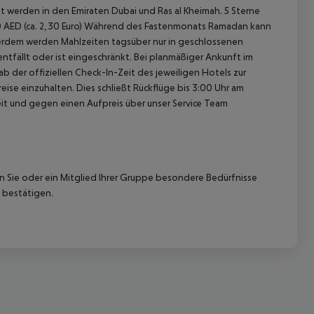
 werden in den Emiraten Dubai und Ras al Kheimah. 5 Sterne
el 10 AED (ca. 2,30 Euro) Während des Fastenmonats Ramadan kann
erdem werden Mahlzeiten tagsüber nur in geschlossenen
ntfällt oder ist eingeschränkt. Bei planmäßiger Ankunft im
 der offiziellen Check-In-Zeit des jeweiligen Hotels zur
ise einzuhalten. Dies schließt Rückflüge bis 3:00 Uhr am
t und gegen einen Aufpreis über unser Service Team
nn Sie oder ein Mitglied Ihrer Gruppe besondere Bedürfnisse
 bestätigen.