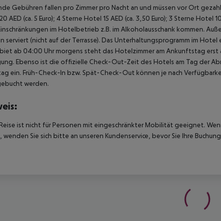
de Gebühren fallen pro Zimmer pro Nacht an und müssen vor Ort gezahlt
20 AED (ca. 5 Euro); 4 Sterne Hotel 15 AED (ca. 3,50 Euro); 3 Sterne Hot
Einschränkungen im Hotelbetrieb z.B. im Alkoholausschank kommen. Auß
 serviert (nicht auf der Terrasse). Das Unterhaltungsprogramm im Hotel e
biet ab 04:00 Uhr morgens steht das Hotelzimmer am Ankunftstag erst ab
ung. Ebenso ist die offizielle Check-Out-Zeit des Hotels am Tag der Abre
ag ein. Früh-Check-In bzw. Spät-Check-Out können je nach Verfügbarkei
gebucht werden.
eis:
Reise ist nicht für Personen mit eingeschränkter Mobilität geeignet. We
 wenden Sie sich bitte an unseren Kundenservice, bevor Sie Ihre Buchung