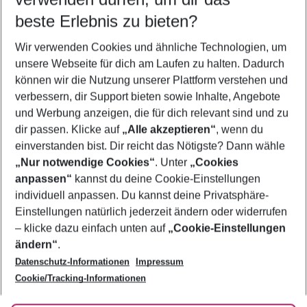
11.08.26
–
09.08.27
5-8 Nächte
beste Erlebnis zu bieten?
Wer wird verreisen
Wir verwenden Cookies und ähnliche Technologien, um
2 Erwachsene
Keine Kinder
unsere Webseite für dich am Laufen zu halten. Dadurch
können wir die Nutzung unserer Plattform verstehen und
Mehr Filter anzeigen
verbessern, dir Support bieten sowie Inhalte, Angebote
und Werbung anzeigen, die für dich relevant sind und zu
dir passen. Klicke auf
„Alle akzeptieren“
, wenn du
einverstanden bist. Dir reicht das Nötigste? Dann wähle
„Nur notwendige Cookies“
. Unter
„Cookies
anpassen“
kannst du deine Cookie-Einstellungen
Footer
Footer navigation
individuell anpassen. Du kannst deine Privatsphäre-
Über uns
Einstellungen natürlich jederzeit ändern oder widerrufen
AGB
– klicke dazu einfach unten auf
„Cookie-Einstellungen
Service & Hilfe
Bestpreisgarantie
ändern“
.
Datenschutz-Informationen
Impressum
Agenturbetreuung
Cookie-Einstellungen ändern
Folge uns
Barrierefreies Reisen
Cookie/Tracking-Informationen
Cookie-Richtlinie
Check-in
Datenschutz