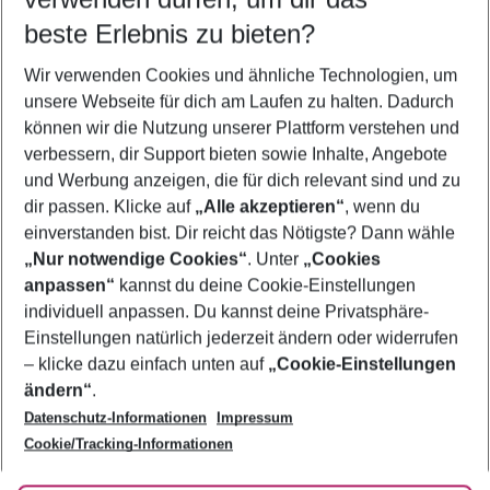
10.08.26
–
08.08.27
5-8 Nächte
beste Erlebnis zu bieten?
Wer wird verreisen
Wir verwenden Cookies und ähnliche Technologien, um
2 Erwachsene
Keine Kinder
unsere Webseite für dich am Laufen zu halten. Dadurch
können wir die Nutzung unserer Plattform verstehen und
Mehr Filter anzeigen
verbessern, dir Support bieten sowie Inhalte, Angebote
und Werbung anzeigen, die für dich relevant sind und zu
dir passen. Klicke auf
„Alle akzeptieren“
, wenn du
einverstanden bist. Dir reicht das Nötigste? Dann wähle
„Nur notwendige Cookies“
. Unter
„Cookies
anpassen“
kannst du deine Cookie-Einstellungen
Footer
Footer navigation
individuell anpassen. Du kannst deine Privatsphäre-
Über uns
Einstellungen natürlich jederzeit ändern oder widerrufen
AGB
– klicke dazu einfach unten auf
„Cookie-Einstellungen
Service & Hilfe
Bestpreisgarantie
ändern“
.
Datenschutz-Informationen
Impressum
Agenturbetreuung
Cookie-Einstellungen ändern
Folge uns
Barrierefreies Reisen
Cookie/Tracking-Informationen
Cookie-Richtlinie
Check-in
Datenschutz