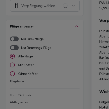
FAMILI
Verpflegung wählen
15,99 
Ver
Flüge anpassen
Frühst
Abend
Nur Direktflüge
Hinwei
zusätz
Nur Eurowings-Flüge
Abende
Alle Flüge
Bar (a
bis 23
Mit Koffer
und Ba
Frühst
Ohne Koffer
All-In
Flugdauer
Flugdauer
Wich
Bis zu 24 Stunden
Folgen
Abflugzeiten
Abflugzeiten
Hotel 