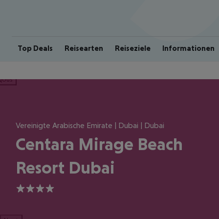
Top Deals
Reisearten
Reiseziele
Informationen
ious
Vereinigte Arabische Emirate | Dubai | Dubai
Centara Mirage Beach
Resort Dubai
4