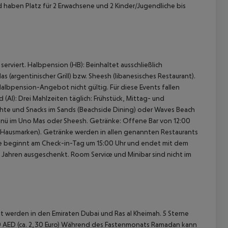
haben Platz für 2 Erwachsene und 2 Kinder/Jugendliche bis
serviert.
Halbpension (HB):
Beinhaltet ausschließlich
(argentinischer Grill) bzw. Sheesh (libanesisches Restaurant).
Halbpension-Angebot nicht gültig. Für diese Events fallen
 akzeptieren
 (AI):
Drei Mahlzeiten täglich:
Frühstück, Mittag- und
hte und Snacks im Sands (Beachside Dining) oder Waves Beach
nü im Uno Mas oder Sheesh.
Getränke: Offene Bar von 12:00
(Hausmarken).
Getränke werden in allen genannten Restaurants
ive beginnt am Check-in-Tag um 15:00 Uhr und endet mit dem
 Jahren ausgeschenkt.
Room Service und Minibar sind nicht im
 werden in den Emiraten Dubai und Ras al Kheimah. 5 Sterne
el 10 AED (ca. 2,30 Euro) Während des Fastenmonats Ramadan kann