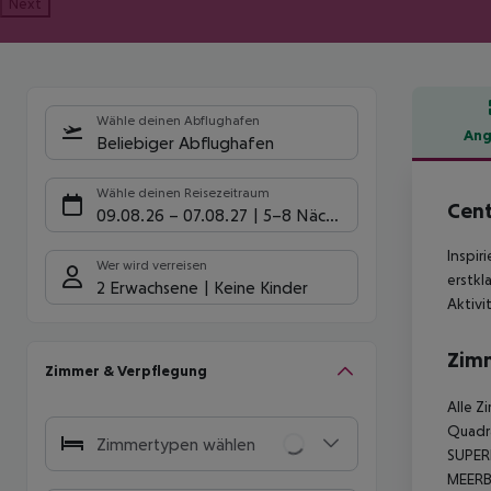
Next
Wähle deinen Abflughafen
Ang
Beliebiger Abflughafen
Hote
Wähle deinen Reisezeitraum
Cent
09.08.26
–
07.08.27
5-8 Nächte
Inspir
Wer wird verreisen
erstkl
2 Erwachsene
Keine Kinder
Aktivi
Zim
Zimmer & Verpflegung
Alle Z
Quadr
Zimmertypen wählen
SUPERI
MEERBL