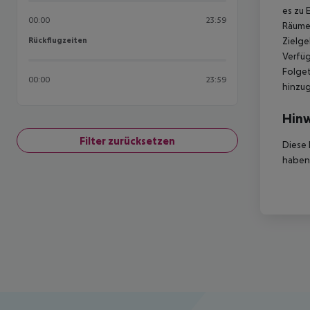
es zu 
00:00
23:59
Räumen
Rückflugzeiten
Zielge
Rückflugzeiten
Verfüg
Folget
00:00
23:59
hinzu
Hinw
Filter zurücksetzen
Diese 
haben,
Footer