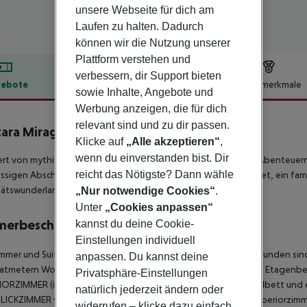
unsere Webseite für dich am
Laufen zu halten. Dadurch
können wir die Nutzung unserer
Plattform verstehen und
verbessern, dir Support bieten
ebote
Hotelbeschreibung
Hotelmerkmale
sowie Inhalte, Angebote und
lbeschreibung
Werbung anzeigen, die für dich
relevant sind und zu dir passen.
ara Mirage Beach Resort Dubai
Klicke auf
„Alle akzeptieren“
,
4
wenn du einverstanden bist. Dir
iert von mythischen thailändischen und magischen arabischen Abenteuern,
reicht das Nötigste? Dann wähle
assigen Abschnitt der Uferpromenade der Deira Islands befindet, ein fam
tätswunderland in Dubai.
„Nur notwendige Cookies“
.
Unter
„Cookies anpassen“
merbeschreibung
kannst du deine Cookie-
Einstellungen individuell
immer und Suiten mit Balkon, von denen viele miteinander verbunden sin
anpassen. Du kannst deine
atmetern Wohnfläche, Kingsize- und Doppel-/Doppelbetten, Etagenbett
Privatsphäre-Einstellungen
ORZIMMER (im Hotel: Superior King Zimmer) bieten ein Doppelbett und e
natürlich jederzeit ändern oder
ICKZIMMER verfügen über die gleiche Ausstattung wie die Superiorzimm
widerrufen – klicke dazu einfach