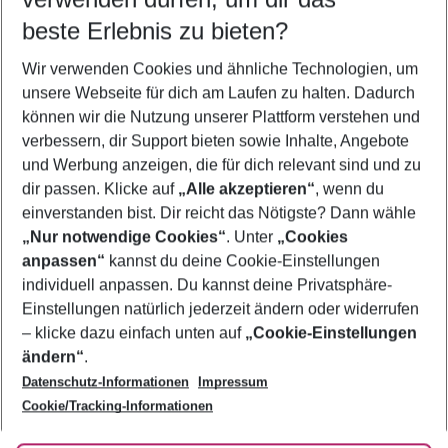
09.08.26
–
07.08.27
5-8 Nächte
beste Erlebnis zu bieten?
Wer wird verreisen
Wir verwenden Cookies und ähnliche Technologien, um
2 Erwachsene
Keine Kinder
unsere Webseite für dich am Laufen zu halten. Dadurch
können wir die Nutzung unserer Plattform verstehen und
Mehr Filter anzeigen
verbessern, dir Support bieten sowie Inhalte, Angebote
und Werbung anzeigen, die für dich relevant sind und zu
dir passen. Klicke auf
„Alle akzeptieren“
, wenn du
einverstanden bist. Dir reicht das Nötigste? Dann wähle
„Nur notwendige Cookies“
. Unter
„Cookies
anpassen“
kannst du deine Cookie-Einstellungen
Footer
Footer navigation
individuell anpassen. Du kannst deine Privatsphäre-
Über uns
Einstellungen natürlich jederzeit ändern oder widerrufen
AGB
– klicke dazu einfach unten auf
„Cookie-Einstellungen
Service & Hilfe
Bestpreisgarantie
ändern“
.
Datenschutz-Informationen
Impressum
Agenturbetreuung
Cookie-Einstellungen ändern
Folge uns
Barrierefreies Reisen
Cookie/Tracking-Informationen
Cookie-Richtlinie
Check-in
Datenschutz