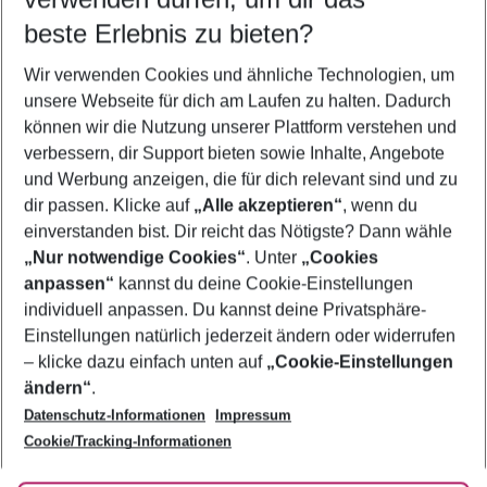
09.08.26
–
07.08.27
5-8 Nächte
beste Erlebnis zu bieten?
Wer wird verreisen
Wir verwenden Cookies und ähnliche Technologien, um
2 Erwachsene
Keine Kinder
unsere Webseite für dich am Laufen zu halten. Dadurch
können wir die Nutzung unserer Plattform verstehen und
Mehr Filter anzeigen
verbessern, dir Support bieten sowie Inhalte, Angebote
und Werbung anzeigen, die für dich relevant sind und zu
dir passen. Klicke auf
„Alle akzeptieren“
, wenn du
einverstanden bist. Dir reicht das Nötigste? Dann wähle
„Nur notwendige Cookies“
. Unter
„Cookies
anpassen“
kannst du deine Cookie-Einstellungen
Footer
Footer navigation
individuell anpassen. Du kannst deine Privatsphäre-
Über uns
Einstellungen natürlich jederzeit ändern oder widerrufen
AGB
– klicke dazu einfach unten auf
„Cookie-Einstellungen
Service & Hilfe
Bestpreisgarantie
ändern“
.
Datenschutz-Informationen
Impressum
Agenturbetreuung
Cookie-Einstellungen ändern
Folge uns
Barrierefreies Reisen
Cookie/Tracking-Informationen
Cookie-Richtlinie
Check-in
Datenschutz