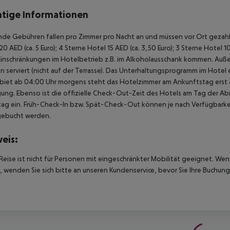
tige Informationen
de Gebühren fallen pro Zimmer pro Nacht an und müssen vor Ort gezahlt
20 AED (ca. 5 Euro); 4 Sterne Hotel 15 AED (ca. 3,50 Euro); 3 Sterne Hot
Einschränkungen im Hotelbetrieb z.B. im Alkoholausschank kommen. Auß
 serviert (nicht auf der Terrasse). Das Unterhaltungsprogramm im Hotel e
biet ab 04:00 Uhr morgens steht das Hotelzimmer am Ankunftstag erst ab
ung. Ebenso ist die offizielle Check-Out-Zeit des Hotels am Tag der Abre
ag ein. Früh-Check-In bzw. Spät-Check-Out können je nach Verfügbarkei
gebucht werden.
eis:
Reise ist nicht für Personen mit eingeschränkter Mobilität geeignet. We
 wenden Sie sich bitte an unseren Kundenservice, bevor Sie Ihre Buchung