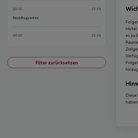
Wich
00:00
23:59
Rückflugzeiten
Rückflugzeiten
Folgen
Hotel 
es zu 
00:00
23:59
Räumen
Zielge
Verfüg
Filter zurücksetzen
Folget
hinzu
Hinw
Diese 
haben,