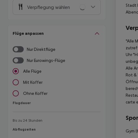
Stadt 
Verpflegung wählen
Abend
Ver
Flüge anpassen
*Alle 
zutref
Nur Direktflüge
Uhr
*H
Nur Eurowings-Flüge
unbeg
Alle A
Alle Flüge
Rot &
Öffnun
Mit Koffer
berec
Ohne Koffer
Restau
carte 
Flugdauer
Flugdauer
Spor
Bis zu 24 Stunden
Abflugzeiten
Abflugzeiten
Gym (6