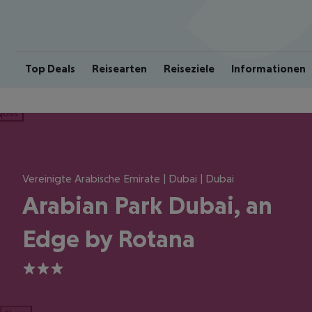
Top Deals
Reisearten
Reiseziele
Informationen
ious
Vereinigte Arabische Emirate | Dubai | Dubai
Arabian Park Dubai, an
Edge by Rotana
3