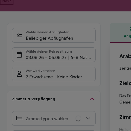
Next
Wähle deinen Abflughafen
Ang
Beliebiger Abflughafen
Hote
Wähle deinen Reisezeitraum
Arab
08.08.26
–
06.08.27
5-8 Nächte
Zentra
Wer wird verreisen
2 Erwachsene
Keine Kinder
Ziel
Das Ed
Zimmer & Verpflegung
Gemein
Zim
Zimmertypen wählen
Helle 