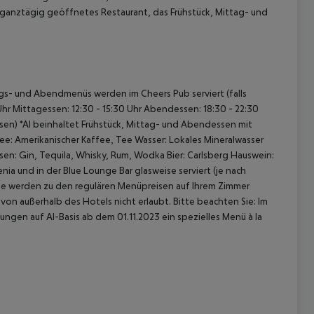
ganztägig geöffnetes Restaurant, das Frühstück, Mittag- und
gs- und Abendmenüs werden im Cheers Pub serviert (falls
Uhr
Mittagessen: 12:30 - 15:30 Uhr
Abendessen: 18:30 - 22:30
sen)
*AI beinhaltet Frühstück, Mittag- und Abendessen mit
 akzeptieren
e: Amerikanischer Kaffee, Tee
Wasser: Lokales Mineralwasser
sen: Gin, Tequila, Whisky, Rum, Wodka
Bier: Carlsberg
Hauswein:
ia und in der Blue Lounge Bar glasweise serviert (je nach
e werden zu den regulären Menüpreisen auf Ihrem Zimmer
n außerhalb des Hotels nicht erlaubt.
Bitte beachten Sie:
Im
ungen auf AI-Basis ab dem 01.11.2023 ein spezielles Menü à la