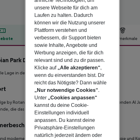
ähnliche Technologien, um
unsere Webseite für dich am
Laufen zu halten. Dadurch
können wir die Nutzung unserer
Plattform verstehen und
verbessern, dir Support bieten
ebote
Hotelbeschreibung
Hotelmerkmale
sowie Inhalte, Angebote und
lbeschreibung
Werbung anzeigen, die für dich
ian Park Dubai, an Edge by Rotana
relevant sind und zu dir passen.
3
Klicke auf
„Alle akzeptieren“
,
le Lage in der Stadt im Al Jaddaf Bezirk!
wenn du einverstanden bist. Dir
reicht das Nötigste? Dann wähle
ort
„Nur notwendige Cookies“
.
Unter
„Cookies anpassen“
ge by Rotana Hotel, Arabian Park Dubai befindet sich im blühenden Al J
kannst du deine Cookie-
de, die das alte und das neue Dubai verbindet.
Einstellungen individuell
anpassen. Du kannst deine
merbeschreibung
Privatsphäre-Einstellungen
natürlich jederzeit ändern oder
und moderne Hotelzimmer, die alle mit der neuesten
Technologie und Kom