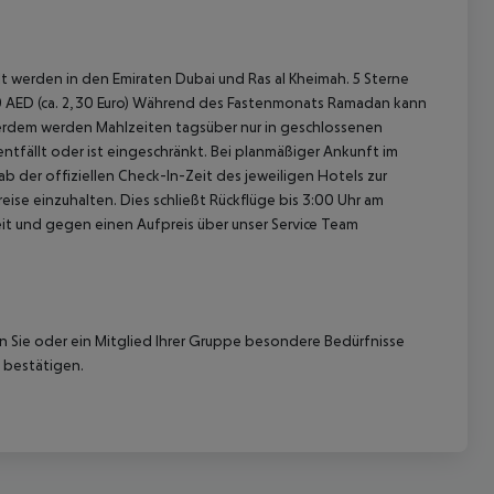
 werden in den Emiraten Dubai und Ras al Kheimah. 5 Sterne
el 10 AED (ca. 2,30 Euro) Während des Fastenmonats Ramadan kann
erdem werden Mahlzeiten tagsüber nur in geschlossenen
ntfällt oder ist eingeschränkt. Bei planmäßiger Ankunft im
 der offiziellen Check-In-Zeit des jeweiligen Hotels zur
ise einzuhalten. Dies schließt Rückflüge bis 3:00 Uhr am
t und gegen einen Aufpreis über unser Service Team
nn Sie oder ein Mitglied Ihrer Gruppe besondere Bedürfnisse
 bestätigen.