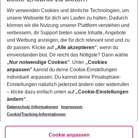
Wer wird verreisen
Wir verwenden Cookies und ähnliche Technologien, um
2 Erwachsene
Keine Kinder
unsere Webseite für dich am Laufen zu halten. Dadurch
können wir die Nutzung unserer Plattform verstehen und
Mehr Filter anzeigen
verbessern, dir Support bieten sowie Inhalte, Angebote
und Werbung anzeigen, die für dich relevant sind und zu
dir passen. Klicke auf
„Alle akzeptieren“
, wenn du
einverstanden bist. Dir reicht das Nötigste? Dann wähle
„Nur notwendige Cookies“
. Unter
„Cookies
anpassen“
kannst du deine Cookie-Einstellungen
Footer
Footer navigation
individuell anpassen. Du kannst deine Privatsphäre-
Über uns
Einstellungen natürlich jederzeit ändern oder widerrufen
AGB
– klicke dazu einfach unten auf
„Cookie-Einstellungen
Service & Hilfe
Bestpreisgarantie
ändern“
.
Datenschutz-Informationen
Impressum
Agenturbetreuung
Cookie-Einstellungen ändern
Folge uns
Barrierefreies Reisen
Cookie/Tracking-Informationen
Cookie-Richtlinie
Check-in
Datenschutz
FAQ
Fakten
Cookie anpassen
HanseMerkur Reiseversicherung
Flexibel buchen