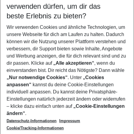
verwenden dürfen, um dir das
Wähle deinen Reisezeitraum
09.08.26
–
07.08.27
5-8 Nächte
beste Erlebnis zu bieten?
Wer wird verreisen
Wir verwenden Cookies und ähnliche Technologien, um
2 Erwachsene
Keine Kinder
unsere Webseite für dich am Laufen zu halten. Dadurch
können wir die Nutzung unserer Plattform verstehen und
Mehr Filter anzeigen
verbessern, dir Support bieten sowie Inhalte, Angebote
und Werbung anzeigen, die für dich relevant sind und zu
dir passen. Klicke auf
„Alle akzeptieren“
, wenn du
einverstanden bist. Dir reicht das Nötigste? Dann wähle
„Nur notwendige Cookies“
. Unter
„Cookies
anpassen“
kannst du deine Cookie-Einstellungen
Footer
Footer navigation
individuell anpassen. Du kannst deine Privatsphäre-
Über uns
Einstellungen natürlich jederzeit ändern oder widerrufen
AGB
– klicke dazu einfach unten auf
„Cookie-Einstellungen
Service & Hilfe
Bestpreisgarantie
ändern“
.
Datenschutz-Informationen
Impressum
Agenturbetreuung
Cookie-Einstellungen ändern
Folge uns
Barrierefreies Reisen
Cookie/Tracking-Informationen
Cookie-Richtlinie