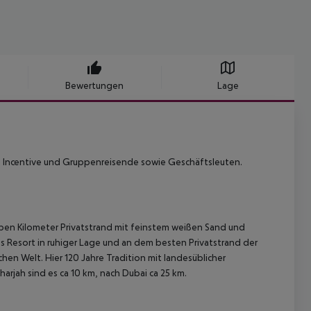
Bewertungen
Lage
er, Incentive und Gruppenreisende sowie Geschäftsleuten.
lben Kilometer Privatstrand mit feinstem weißen Sand und
as Resort in ruhiger Lage und an dem besten Privatstrand der
chen Welt. Hier 120 Jahre Tradition mit landesüblicher
rjah sind es ca 10 km, nach Dubai ca 25 km.