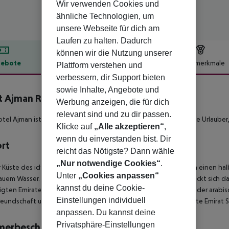
Wir verwenden Cookies und
ähnliche Technologien, um
unsere Webseite für dich am
Laufen zu halten. Dadurch
können wir die Nutzung unserer
ebote
Hotelbeschreibung
Hotelmerkmale
Plattform verstehen und
verbessern, dir Support bieten
lbeschreibung
sowie Inhalte, Angebote und
t Ajman Resort & Villas
Werbung anzeigen, die für dich
5
relevant sind und zu dir passen.
tel Ajman ist der ideale Platz zum Sonne tanken für individuelle Urlaub
Klicke auf
„Alle akzeptieren“
,
wenn du einverstanden bist. Dir
ort
reicht das Nötigste? Dann wähle
„Nur notwendige Cookies“
.
 Küste des idyllischen Emirats gelegen, bietet das Hotel Ajman einen ha
Unter
„Cookies anpassen“
auem Wasser. Nur wenige Kilometer außerhalb von Dubai, erstreckt sich d
kannst du deine Cookie-
igten Emirate. Es grenzt an Sharjah, der kulturellen Hauptstadt der arabis
Einstellungen individuell
eundschaft und arabischem Charme kombiniert. Ins benachbarte Emirat Sha
anpassen. Du kannst deine
Privatsphäre-Einstellungen
merbeschreibung