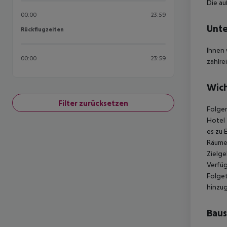
Die au
00:00
23:59
Unte
Rückflugzeiten
Rückflugzeiten
Ihnen 
00:00
23:59
zahlre
Wich
Filter zurücksetzen
Folgen
Hotel 
es zu 
Räumen
Zielge
Verfüg
Folget
hinzu
Baus