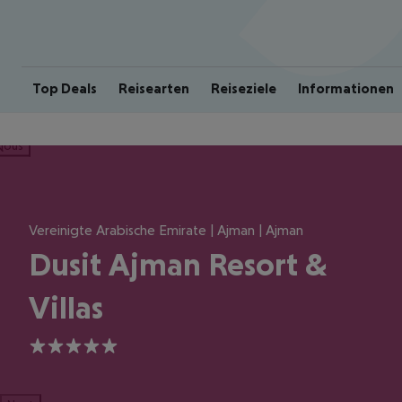
Top Deals
Reisearten
Reiseziele
Informationen
ious
Vereinigte Arabische Emirate | Ajman | Ajman
Dusit Ajman Resort &
Villas
5