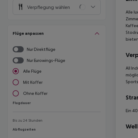
Verpflegung wählen
Alle l
Zimmer
Kaffee
Stock
Flüge anpassen
bieten
Nur Direktflüge
Ver
Nur Eurowings-Flüge
All In
Alle Flüge
mögli
Sports
Mit Koffer
Ohne Koffer
Stra
Flugdauer
Flugdauer
Ein 40
Bis zu 24 Stunden
Well
Abflugzeiten
Abflugzeiten