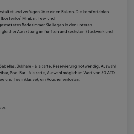
estaltet und verfügen über einen Balkon. Die komfortablen
(kostenlos) Minibar, Tee- und
estattetes Badezimmer. Sie liegen in den unteren
gleicher Aussattung im fünften und sechsten Stockwerk und
Sabellas, Bukhara - à la carte, Reservierung notwendig, Auswahl
 akzeptieren
bar, Pool Bar - à la carte, Auswahl möglich im Wert von 50 AED
e und Tee inklusive), ein Voucher einlösbar.
er.