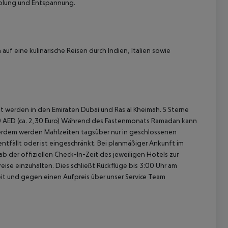
holung und Entspannung.
uf eine kulinarische Reisen durch Indien, Italien sowie
 werden in den Emiraten Dubai und Ras al Kheimah. 5 Sterne
el 10 AED (ca. 2,30 Euro) Während des Fastenmonats Ramadan kann
erdem werden Mahlzeiten tagsüber nur in geschlossenen
ntfällt oder ist eingeschränkt. Bei planmäßiger Ankunft im
 der offiziellen Check-In-Zeit des jeweiligen Hotels zur
ise einzuhalten. Dies schließt Rückflüge bis 3:00 Uhr am
t und gegen einen Aufpreis über unser Service Team