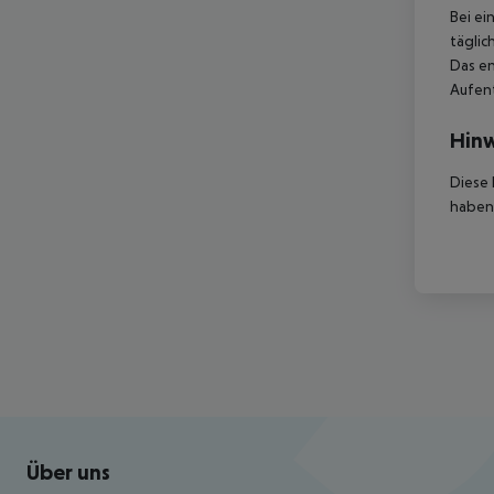
Bei ei
täglic
Das en
Aufent
Hinw
Diese 
haben,
Footer
Footer navigation
Über uns