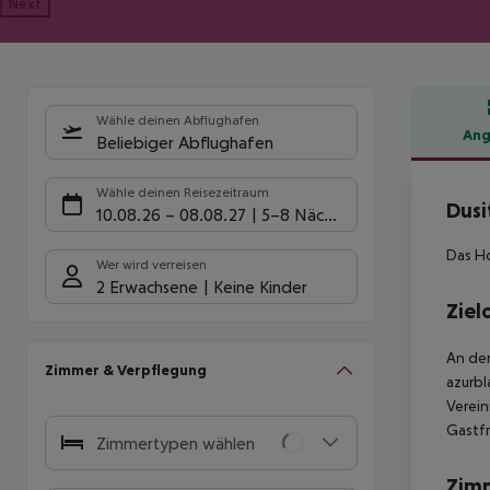
Next
Wähle deinen Abflughafen
Ang
Beliebiger Abflughafen
Hote
Wähle deinen Reisezeitraum
Dusi
10.08.26
–
08.08.27
5-8 Nächte
Das Ho
Wer wird verreisen
2 Erwachsene
Keine Kinder
Ziel
An der
Zimmer & Verpflegung
azurbl
Verein
Gastfr
Zimmertypen wählen
Zim