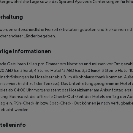
ßergewöhnliche Lage sowie das Spa und Ayurveda Center sorgen für Er
rhaltung
werden unterschiedliche Freizeitaktivitäten geboten und Sie können sich a
icher anderer Länder begeben.
tige Informationen
de Gebühren fallen pro Zimmer pro Nacht an und müssen vor Ort gezahlt
20 AED (ca. 5 Euro); 4 Sterne Hotel 15 AED (ca. 3,50 Euro); 3 Sterne Hot
Einschränkungen im Hotelbetrieb z.B. im Alkoholausschank kommen. Auß
 serviert (nicht auf der Terrasse). Das Unterhaltungsprogramm im Hotel e
biet ab 04:00 Uhr morgens steht das Hotelzimmer am Ankunftstag erst ab
ung. Ebenso ist die offizielle Check-Out-Zeit des Hotels am Tag der Abre
ag ein. Früh-Check-In bzw. Spät-Check-Out können je nach Verfügbarkei
gebucht werden.
telleninfo