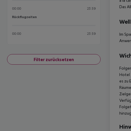
à la ca
Das Al
00:00
23:59
Rückflugzeiten
Rückflugzeiten
Well
00:00
23:59
Im Sp
Anwen
Wich
Filter zurücksetzen
Folgen
Hotel 
es zu 
Räumen
Zielge
Verfüg
Folget
hinzu
Hinw