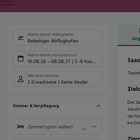
Next
Wähle deinen Abflughafen
Ang
Beliebiger Abflughafen
Hote
Wähle deinen Reisezeitraum
Saad
10.08.26
–
08.08.27
5-8 Nächte
Traumh
Wer wird verreisen
2 Erwachsene
Keine Kinder
Ziel
Das Sa
Zimmer & Verpflegung
Sandst
der Um
km
Ent
Zimmertypen wählen
Zim