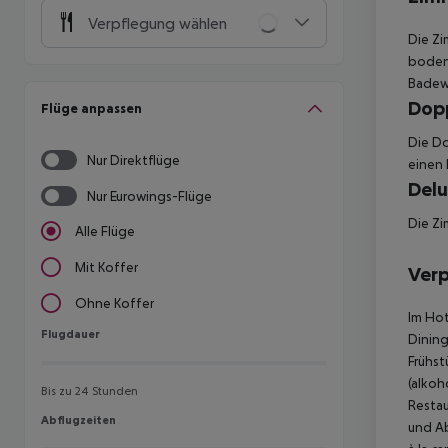
Verpflegung wählen
Die Zi
boden
Badew
Dopp
Flüge anpassen
Die D
Nur Direktflüge
einen 
Delu
Nur Eurowings-Flüge
Die Zi
Alle Flüge
Mit Koffer
Ver
Ohne Koffer
Im Hot
Flugdauer
Flugdauer
Dining
Frühst
(alkoh
Bis zu 24 Stunden
Restau
Abflugzeiten
Abflugzeiten
und A