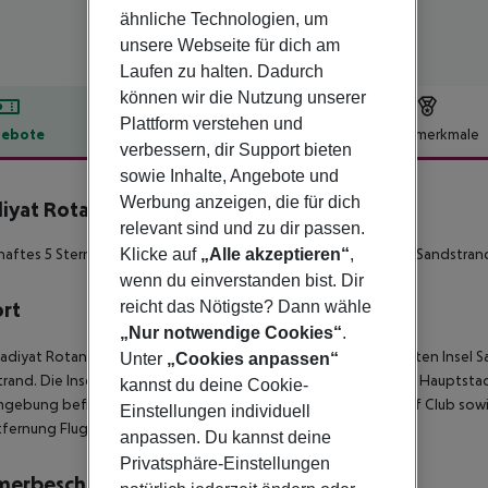
ähnliche Technologien, um
unsere Webseite für dich am
Laufen zu halten. Dadurch
können wir die Nutzung unserer
Plattform verstehen und
ebote
Hotelbeschreibung
Hotelmerkmale
verbessern, dir Support bieten
lbeschreibung
sowie Inhalte, Angebote und
Werbung anzeigen, die für dich
iyat Rotana Resort & Villas
relevant sind und zu dir passen.
5
Klicke auf
„Alle akzeptieren“
,
aftes 5 Sterne Resort direkt am wunderschönen unberührten Sandstrand 
wenn du einverstanden bist. Dir
reicht das Nötigste? Dann wähle
ort
„Nur notwendige Cookies“
.
adiyat Rotana Resort & Villas befindet sich auf der vorgelagerten Insel S
Unter
„Cookies anpassen“
rand. Die Insel gilt als exklusive Lage in unmittelbarer Nähe zur Hauptst
kannst du deine Cookie-
gebung befinden sich unter anderem der Saadiyat Beach Golf Club sowi
Einstellungen individuell
fernung Flughafen Dubai: 143 km
anpassen. Du kannst deine
Privatsphäre-Einstellungen
merbeschreibung