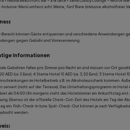
rte
• Nasma Beachfront Bar – à la carte
• Sama Lobby Lounge – leichte Mah
l-Inclusive-Menü umfasst acht Weine, fünf Biere (inklusive alkoholfreier Va
ness
a-Bereich können Gäste entspannen und verschiedene Anwendungen ge
dungen gegen Gebühr und Vorreservierung
tige Informationen
de Gebühren fallen pro Zimmer pro Nacht an und müssen vor Ort gezahlt
20 AED (ca. 5 Euro);
4 Sterne Hotel 15 AED (ca. 3,50 Euro);
3 Sterne Hotel 10
Einschränkungen im Hotelbetrieb z.B. im Alkoholausschank kommen. Auß
 serviert (nicht auf der Terrasse). Das Unterhaltungsprogramm im Hotel e
biet ab 04:00 Uhr morgens steht das Hotelzimmer am Ankunftstag erst ab
ung. Ebenso ist die offizielle Check-Out-Zeit des Hotels am Tag der Abre
ag ein. Früh-Check-In bzw. Spät-Check-Out können je nach Verfügbarkei
gebucht werden.
eis: