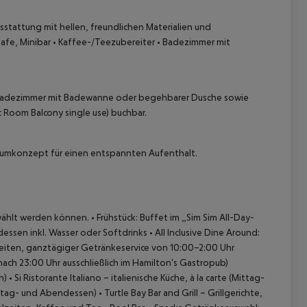
stattung mit hellen, freundlichen Materialien und
Safe, Minibar
• Kaffee-/Teezubereiter
• Badezimmer mit
 Badezimmer mit Badewanne oder begehbarer Dusche sowie
c Room Balcony single use) buchbar.
 akzeptieren
Raumkonzept für einen entspannten Aufenthalt.
wählt werden können.
• Frühstück: Buffet im „Sim Sim All-Day-
ssen inkl. Wasser oder Softdrinks
• All Inclusive Dine Around:
eiten, ganztägiger Getränkeservice von 10:00–2:00 Uhr
nach 23:00 Uhr ausschließlich im Hamilton's Gastropub)
n)
• Si Ristorante Italiano – italienische Küche, à la carte (Mittag-
Mittag- und Abendessen)
• Turtle Bay Bar and Grill – Grillgerichte,