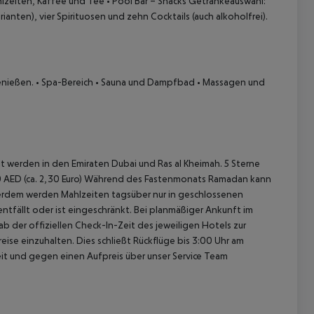
lzeiten, Kaffee und Tee
• Pool Bar – Snacks
Getränkeauswahl:
rianten), vier Spirituosen und zehn Cocktails (auch alkoholfrei).
nießen.
• Spa-Bereich
• Sauna und Dampfbad
• Massagen und
 werden in den Emiraten Dubai und Ras al Kheimah.
5 Sterne
 AED (ca. 2,30 Euro)
Während des Fastenmonats Ramadan kann
erdem werden Mahlzeiten tagsüber nur in geschlossenen
ntfällt oder ist eingeschränkt.
Bei planmäßiger Ankunft im
 der offiziellen Check-In-Zeit des jeweiligen Hotels zur
ise einzuhalten. Dies schließt Rückflüge bis 3:00 Uhr am
t und gegen einen Aufpreis über unser Service Team