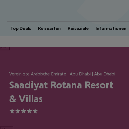
Top Deals
Reisearten
Reiseziele
Informationen
ious
Vereinigte Arabische Emirate | Abu Dhabi | Abu Dhabi
Saadiyat Rotana Resort
& Villas
5