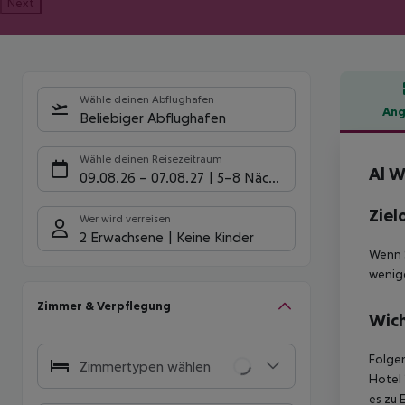
Next
Wähle deinen Abflughafen
Ang
Beliebiger Abflughafen
Hote
Wähle deinen Reisezeitraum
Al W
09.08.26
–
07.08.27
5-8 Nächte
Ziel
Wer wird verreisen
2 Erwachsene
Keine Kinder
Wenn S
wenig
Zimmer & Verpflegung
Wich
Folgen
Zimmertypen wählen
Hotel 
es zu 