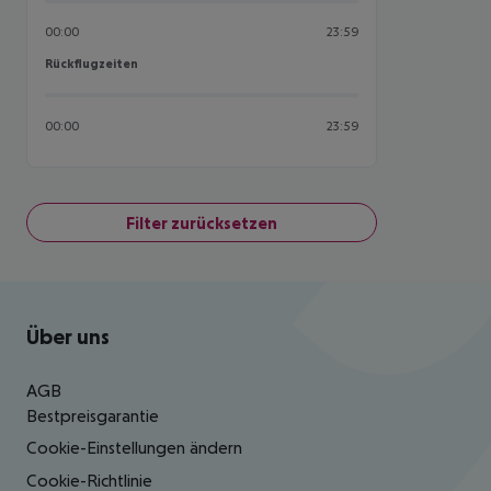
00:00
23:59
Rückflugzeiten
Rückflugzeiten
00:00
23:59
Filter zurücksetzen
Footer
Footer navigation
Über uns
AGB
Bestpreisgarantie
Cookie-Einstellungen ändern
Cookie-Richtlinie