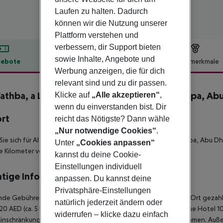
Laufen zu halten. Dadurch
können wir die Nutzung unserer
Plattform verstehen und
verbessern, dir Support bieten
sowie Inhalte, Angebote und
ebote
Hotelbeschreibung
Hotelmerkmale
Werbung anzeigen, die für dich
lbeschreibung
relevant sind und zu dir passen.
athba, a Luxury Collection Desert Resort & Spa, Ab
Klicke auf
„Alle akzeptieren“
,
wenn du einverstanden bist. Dir
ort
reicht das Nötigste? Dann wähle
„Nur notwendige Cookies“
.
ie sich für Al Wathba, a Luxury Collection Desert Resort and Spa, Abu D
Unter
„Cookies anpassen“
e Kilometer von Kamelrennbahn entfernt
kannst du deine Cookie-
Einstellungen individuell
tige Informationen
anpassen. Du kannst deine
Privatsphäre-Einstellungen
de Gebühren fallen pro Zimmer pro Nacht an und müssen vor Ort gezahlt
natürlich jederzeit ändern oder
20 AED (ca. 5 Euro); 4 Sterne Hotel 15 AED (ca. 3,50 Euro); 3 Sterne Hot
widerrufen – klicke dazu einfach
Einschränkungen im Hotelbetrieb z.B. im Alkoholausschank kommen. Auß