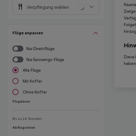
Räumen
Verpflegung wählen
Zielge
Verfüg
Folget
hinzu
Flüge anpassen
Hinw
Nur Direktflüge
Diese 
Nur Eurowings-Flüge
haben,
Alle Flüge
Mit Koffer
Ohne Koffer
Flugdauer
Flugdauer
Bis zu 24 Stunden
Abflugzeiten
Abflugzeiten