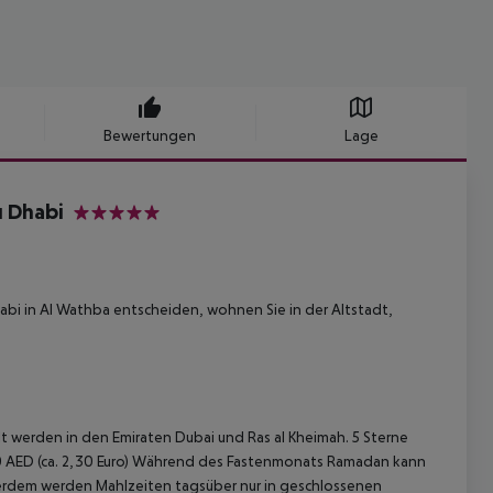
Bewertungen
Lage
u Dhabi
5
habi in Al Wathba entscheiden, wohnen Sie in der Altstadt,
 werden in den Emiraten Dubai und Ras al Kheimah. 5 Sterne
el 10 AED (ca. 2,30 Euro) Während des Fastenmonats Ramadan kann
erdem werden Mahlzeiten tagsüber nur in geschlossenen