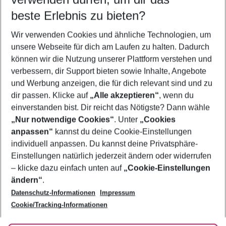
09.08.26
–
07.08.27
5-8 Nächte
beste Erlebnis zu bieten?
Wer wird verreisen
Wir verwenden Cookies und ähnliche Technologien, um
2 Erwachsene
Keine Kinder
unsere Webseite für dich am Laufen zu halten. Dadurch
können wir die Nutzung unserer Plattform verstehen und
Mehr Filter anzeigen
verbessern, dir Support bieten sowie Inhalte, Angebote
und Werbung anzeigen, die für dich relevant sind und zu
dir passen. Klicke auf
„Alle akzeptieren“
, wenn du
einverstanden bist. Dir reicht das Nötigste? Dann wähle
„Nur notwendige Cookies“
. Unter
„Cookies
anpassen“
kannst du deine Cookie-Einstellungen
Footer
Footer navigation
individuell anpassen. Du kannst deine Privatsphäre-
Über uns
Einstellungen natürlich jederzeit ändern oder widerrufen
AGB
– klicke dazu einfach unten auf
„Cookie-Einstellungen
Service & Hilfe
Bestpreisgarantie
ändern“
.
Datenschutz-Informationen
Impressum
Agenturbetreuung
Cookie-Einstellungen ändern
Folge uns
Barrierefreies Reisen
Cookie/Tracking-Informationen
Cookie-Richtlinie
Check-in
Datenschutz