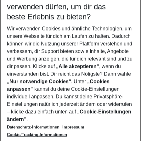
verwenden dürfen, um dir das
Wähle deinen Reisezeitraum
12.08.26
–
10.08.27
5-8 Nächte
beste Erlebnis zu bieten?
Wer wird verreisen
Wir verwenden Cookies und ähnliche Technologien, um
2 Erwachsene
Keine Kinder
unsere Webseite für dich am Laufen zu halten. Dadurch
können wir die Nutzung unserer Plattform verstehen und
Mehr Filter anzeigen
verbessern, dir Support bieten sowie Inhalte, Angebote
und Werbung anzeigen, die für dich relevant sind und zu
dir passen. Klicke auf
„Alle akzeptieren“
, wenn du
einverstanden bist. Dir reicht das Nötigste? Dann wähle
„Nur notwendige Cookies“
. Unter
„Cookies
anpassen“
kannst du deine Cookie-Einstellungen
Footer
Footer navigation
individuell anpassen. Du kannst deine Privatsphäre-
Über uns
Einstellungen natürlich jederzeit ändern oder widerrufen
AGB
– klicke dazu einfach unten auf
„Cookie-Einstellungen
Service & Hilfe
Bestpreisgarantie
ändern“
.
Datenschutz-Informationen
Impressum
Agenturbetreuung
Cookie-Einstellungen ändern
Folge uns
Barrierefreies Reisen
Cookie/Tracking-Informationen
Cookie-Richtlinie