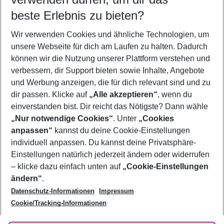
08.08.26
–
06.08.27
5-8 Nächte
beste Erlebnis zu bieten?
Wer wird verreisen
Wir verwenden Cookies und ähnliche Technologien, um
2 Erwachsene
Keine Kinder
unsere Webseite für dich am Laufen zu halten. Dadurch
können wir die Nutzung unserer Plattform verstehen und
Mehr Filter anzeigen
verbessern, dir Support bieten sowie Inhalte, Angebote
und Werbung anzeigen, die für dich relevant sind und zu
dir passen. Klicke auf
„Alle akzeptieren“
, wenn du
einverstanden bist. Dir reicht das Nötigste? Dann wähle
„Nur notwendige Cookies“
. Unter
„Cookies
anpassen“
kannst du deine Cookie-Einstellungen
Footer
Footer navigation
individuell anpassen. Du kannst deine Privatsphäre-
Über uns
Einstellungen natürlich jederzeit ändern oder widerrufen
AGB
– klicke dazu einfach unten auf
„Cookie-Einstellungen
Service & Hilfe
Bestpreisgarantie
ändern“
.
Datenschutz-Informationen
Impressum
Agenturbetreuung
Cookie-Einstellungen ändern
Folge uns
Barrierefreies Reisen
Cookie/Tracking-Informationen
Cookie-Richtlinie
Check-in
Datenschutz