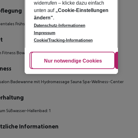
widerrufen – klicke dazu einfach
pflegung
unten auf
„Cookie-Einstellungen
ändern“
.
entales Frühstück Frühstück Warmes Frühstück
Datenschutz-Informationen
Impressum
t
Cookie/Tracking-Informationen
 Fitness Bowling Tennis Übungsplatz (Golf)
Cookie anpassen
Nur notwendige Cookies
Alle
ness
ursalon Badewanne mit Hydromassage Sauna Spa-Wellness-Center
rhaltung
um Süßwasser-Hallenbad: 1
tzliche Informationen