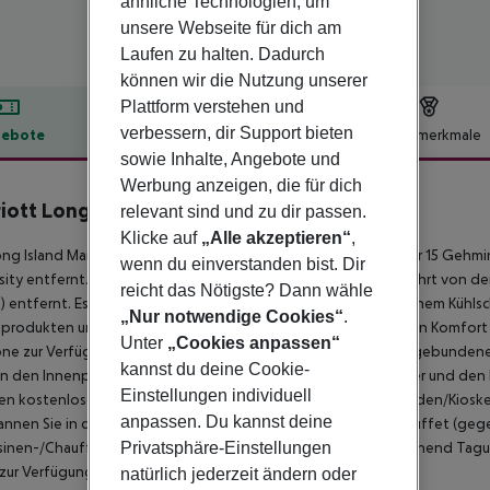
ähnliche Technologien, um
unsere Webseite für dich am
Laufen zu halten. Dadurch
können wir die Nutzung unserer
Plattform verstehen und
verbessern, dir Support bieten
ebote
Hotelbeschreibung
Hotelmerkmale
sowie Inhalte, Angebote und
lbeschreibung
Werbung anzeigen, die für dich
iott Long Island
relevant sind und zu dir passen.
4
Klicke auf
„Alle akzeptieren“
,
ng Island Marriott liegt im Geschäftsviertel von Uniondale, nur 15 Geh
wenn du einverstanden bist. Dir
sity entfernt. Dieses Hotel ist außerdem nur eine kurze Autofahrt von der
reicht das Nötigste? Dann wähle
) entfernt. Es bietet 615 klimatisierte Zimmer, die jeweils mit einem K
„Nur notwendige Cookies“
.
produkten und einem Haartrockner ausgestattet sind. Für Ihren Komfort
Unter
„Cookies anpassen“
ne zur Verfügung. Genieße Netflix-Unterhaltung sowie kabelgebundene
kannst du deine Cookie-
 den Innenpool, das rund um die Uhr geöffnete Fitnesscenter und den 
Einstellungen individuell
n kostenloses WLAN, ein Concierge-Service sowie Souvenirläden/Kioske.
anpassen. Du kannst deine
nnen Sie in der Bar/Lounge und genießen Sie ein Frühstücksbuffet (gege
Privatsphäre-Einstellungen
inen-/Chauffeurservice, einen Express-Check-in sowie ausreichend Tag
zur Verfügung.
natürlich jederzeit ändern oder