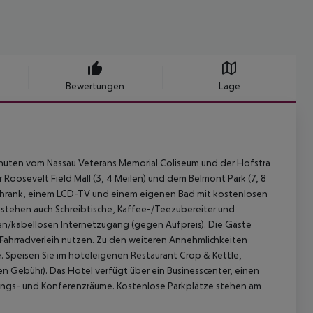
Bewertungen
Lage
minuten vom Nassau Veterans Memorial Coliseum und der Hofstra
 Roosevelt Field Mall (3, 4 Meilen) und dem Belmont Park (7, 8
ühlschrank, einem LCD-TV und einem eigenen Bad mit kostenlosen
 stehen auch Schreibtische, Kaffee-/Teezubereiter und
n/kabellosen Internetzugang (gegen Aufpreis). Die Gäste
Fahrradverleih nutzen. Zu den weiteren Annehmlichkeiten
 Speisen Sie im hoteleigenen Restaurant Crop & Kettle,
n Gebühr). Das Hotel verfügt über ein Businesscenter, einen
ungs- und Konferenzräume. Kostenlose Parkplätze stehen am