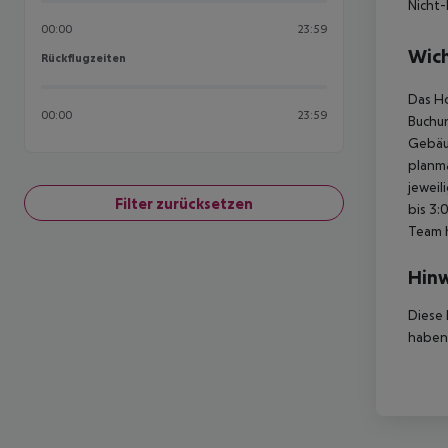
Nicht-
00:00
23:59
Wich
Rückflugzeiten
Rückflugzeiten
Das Ho
00:00
23:59
Buchun
Gebäud
planmä
jeweil
Filter zurücksetzen
bis 3:
Team 
Hinw
Diese 
haben,