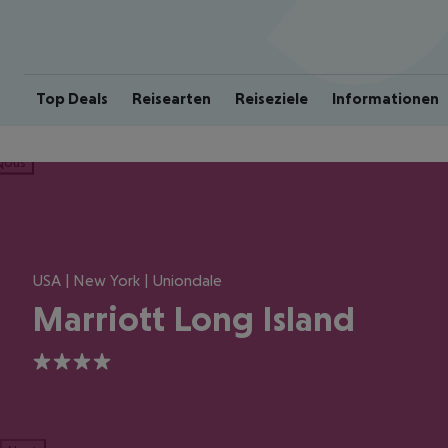
Top Deals
Reisearten
Reiseziele
Informationen
ious
USA | New York | Uniondale
Marriott Long Island
4