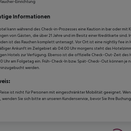
Raucher-Einrichtung
tige Informationen
tel kann während des Check-in-Prozesses eine Kaution in bar oder mit K
gen von Gästen, die über 21 Jahre und im Besitz einer Kreditkarte sind. 
en ist das Rauchen komplett untersagt. Vor Ort ist eine nightliy fee in
ßiger Ankunft im Zielgebiet ab 04:00 Uhr morgens steht das Hotelzimme
igen Hotels zur Verfügung. Ebenso ist die offizielle Check-Out-Zeit des 
00 Uhr am Folgetag ein. Früh-Check-In bzw. Spät-Check-Out können je n
hinzugebucht werden.
eis:
Reise ist nicht für Personen mit eingeschränkter Mobilität geeignet. We
 wenden Sie sich bitte an unseren Kundenservice, bevor Sie Ihre Buchung