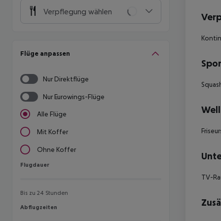
Verpflegung wählen
Ver
Kontin
Flüge anpassen
Spor
Nur Direktflüge
Squash
Nur Eurowings-Flüge
Well
Alle Flüge
Frise
Mit Koffer
Ohne Koffer
Unte
Flugdauer
Flugdauer
TV-Ra
Bis zu 24 Stunden
Zusä
Abflugzeiten
Abflugzeiten