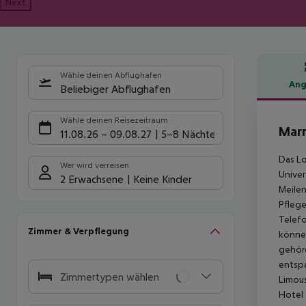
Next
Wähle deinen Abflughafen
Ang
Beliebiger Abflughafen
Hote
Wähle deinen Reisezeitraum
Marr
11.08.26
–
09.08.27
5-8 Nächte
Das Lo
Wer wird verreisen
Univer
2 Erwachsene
Keine Kinder
Meilen
Pflege
Telefo
Zimmer & Verpflegung
können
gehöre
entspa
Zimmertypen wählen
Limous
Hotel 