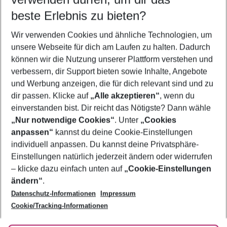
11.08.26
–
09.08.27
5-8 Nächte
beste Erlebnis zu bieten?
Wer wird verreisen
Wir verwenden Cookies und ähnliche Technologien, um
2 Erwachsene
Keine Kinder
unsere Webseite für dich am Laufen zu halten. Dadurch
können wir die Nutzung unserer Plattform verstehen und
Mehr Filter anzeigen
verbessern, dir Support bieten sowie Inhalte, Angebote
und Werbung anzeigen, die für dich relevant sind und zu
dir passen. Klicke auf
„Alle akzeptieren“
, wenn du
einverstanden bist. Dir reicht das Nötigste? Dann wähle
„Nur notwendige Cookies“
. Unter
„Cookies
anpassen“
kannst du deine Cookie-Einstellungen
Footer
Footer navigation
individuell anpassen. Du kannst deine Privatsphäre-
Über uns
Einstellungen natürlich jederzeit ändern oder widerrufen
AGB
– klicke dazu einfach unten auf
„Cookie-Einstellungen
Service & Hilfe
Bestpreisgarantie
ändern“
.
Datenschutz-Informationen
Impressum
Agenturbetreuung
Cookie-Einstellungen ändern
Folge uns
Barrierefreies Reisen
Cookie/Tracking-Informationen
Cookie-Richtlinie
Check-in
Datenschutz