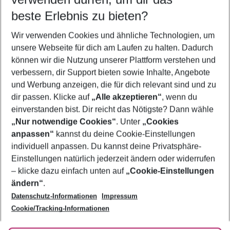
09.08.26
–
07.08.27
5-8 Nächte
beste Erlebnis zu bieten?
Wer wird verreisen
Wir verwenden Cookies und ähnliche Technologien, um
2 Erwachsene
Keine Kinder
unsere Webseite für dich am Laufen zu halten. Dadurch
können wir die Nutzung unserer Plattform verstehen und
Mehr Filter anzeigen
verbessern, dir Support bieten sowie Inhalte, Angebote
und Werbung anzeigen, die für dich relevant sind und zu
dir passen. Klicke auf
„Alle akzeptieren“
, wenn du
einverstanden bist. Dir reicht das Nötigste? Dann wähle
„Nur notwendige Cookies“
. Unter
„Cookies
anpassen“
kannst du deine Cookie-Einstellungen
Footer
Footer navigation
individuell anpassen. Du kannst deine Privatsphäre-
Über uns
Einstellungen natürlich jederzeit ändern oder widerrufen
AGB
– klicke dazu einfach unten auf
„Cookie-Einstellungen
Service & Hilfe
Bestpreisgarantie
ändern“
.
Datenschutz-Informationen
Impressum
Agenturbetreuung
Cookie-Einstellungen ändern
Folge uns
Barrierefreies Reisen
Cookie/Tracking-Informationen
Cookie-Richtlinie
Check-in
Datenschutz