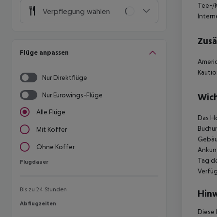
Tee-/K
Verpflegung wählen
Intern
Zusä
Flüge anpassen
Americ
Kautio
Nur Direktflüge
Nur Eurowings-Flüge
Wich
Alle Flüge
Das Ho
Buchun
Mit Koffer
Gebäud
Ohne Koffer
Ankunf
Tag de
Flugdauer
Flugdauer
Verfüg
Bis zu 24 Stunden
Hinw
Abflugzeiten
Abflugzeiten
Diese 