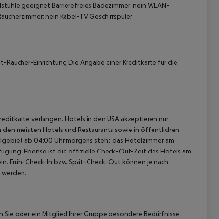
stühle geeignet Barrierefreies Badezimmer: nein WLAN-
Raucherzimmer: nein Kabel-TV Geschirrspüler
t-Raucher-Einrichtung Die Angabe einer Kreditkarte für die
 akzeptieren
reditkarte verlangen. Hotels in den USA akzeptieren nur
In den meisten Hotels und Restaurants sowie in öffentlichen
elgebiet ab 04:00 Uhr morgens steht das Hotelzimmer am
rfügung. Ebenso ist die offizielle Check-Out-Zeit des Hotels am
g ein. Früh-Check-In bzw. Spät-Check-Out können je nach
t werden.
nn Sie oder ein Mitglied Ihrer Gruppe besondere Bedürfnisse