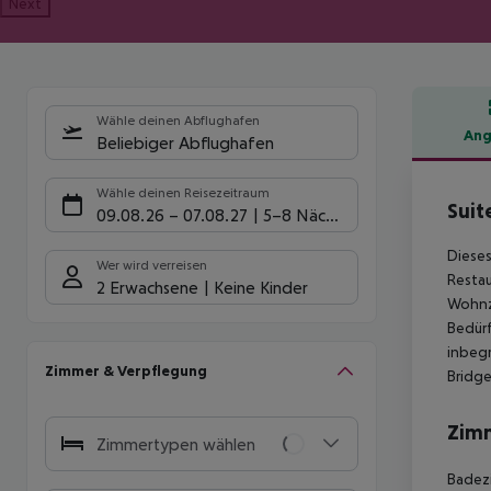
Next
Wähle deinen Abflughafen
Ang
Beliebiger Abflughafen
Hote
Wähle deinen Reisezeitraum
Suit
09.08.26
–
07.08.27
5-8 Nächte
Dieses
Wer wird verreisen
Restau
2 Erwachsene
Keine Kinder
Wohnzi
Bedürf
inbegr
Zimmer & Verpflegung
Bridge
Zim
Zimmertypen wählen
Badezi