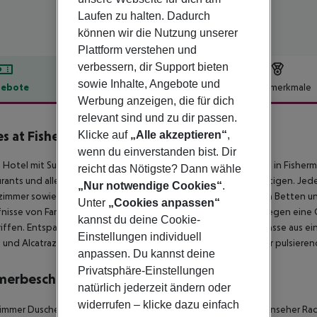
Laufen zu halten. Dadurch
können wir die Nutzung unserer
Plattform verstehen und
verbessern, dir Support bieten
sowie Inhalte, Angebote und
ebote
Hotelbeschreibung
Hotelmerkmale
Werbung anzeigen, die für dich
lbeschreibung
relevant sind und zu dir passen.
es at Fishermans Wharf
Klicke auf
„Alle akzeptieren“
,
3
wenn du einverstanden bist. Dir
 Hotel mit Suiten liegt neben der Cable Car in der Hyde Street in Fishe
reicht das Nötigste? Dann wähle
rants und alles, was Sie für einen unvergesslichen Urlaub benötigen. Jed
„Nur notwendige Cookies“
.
mmer sowie ein oder zwei separate Schlafzimmer mit weichen Betten u
Unter
„Cookies anpassen“
nisse von Familien zugeschnitten. Parkplätze am Hotel sind gegen eine G
kannst du deine Cookie-
iffen. Entspannen Sie sich und genießen Sie von der Dachterrasse aus
Einstellungen individuell
 und Alcatraz Island und tauchen Sie ein in die Schönheit dieser pulsiere
anpassen. Du kannst deine
Privatsphäre-Einstellungen
merbeschreibung
natürlich jederzeit ändern oder
widerrufen – klicke dazu einfach
mmer Dusche Badewanne Haartrockner Direktwahltelefon Fernseher Radi