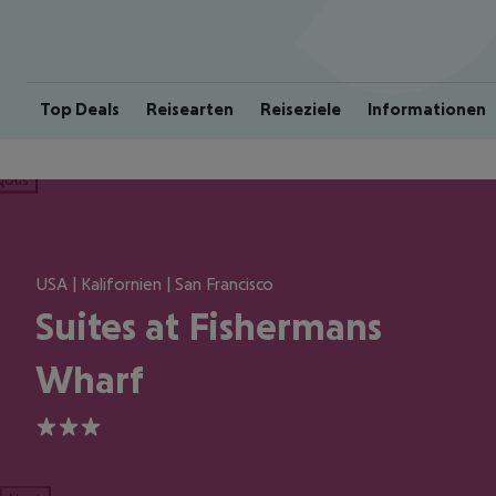
Top Deals
Reisearten
Reiseziele
Informationen
ious
USA | Kalifornien | San Francisco
Suites at Fishermans
Wharf
3