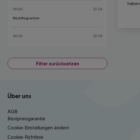
haben,
00:00
23:59
Rückflugzeiten
Rückflugzeiten
00:00
23:59
Filter zurücksetzen
Footer
Footer navigation
Über uns
AGB
Bestpreisgarantie
Cookie-Einstellungen ändern
Cookie-Richtlinie