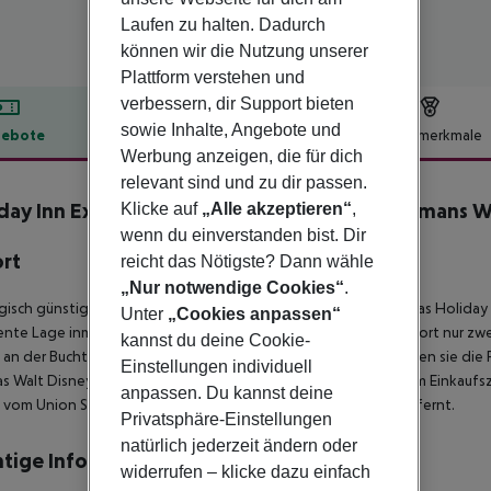
Laufen zu halten. Dadurch
können wir die Nutzung unserer
Plattform verstehen und
verbessern, dir Support bieten
sowie Inhalte, Angebote und
ebote
Hotelbeschreibung
Hotelmerkmale
Werbung anzeigen, die für dich
lbeschreibung
relevant sind und zu dir passen.
day Inn Express & Suites San Francisco Fishermans 
Klicke auf
„Alle akzeptieren“
,
wenn du einverstanden bist. Dir
ort
reicht das Nötigste? Dann wähle
„Nur notwendige Cookies“
.
gisch günstig im Herzen des Wharf-Viertels gelegen, bietet das Holiday 
Unter
„Cookies anpassen“
ente Lage inmitten der belebten Ufergegend. Da unser Standort nur zwei
kannst du deine Cookie-
 an der Bucht" auf einem der legendären Trolleys sehen! Nehmen sie die F
Einstellungen individuell
s Walt Disney Family Museum. Das Hotel liegt 300 m von einem Einkaufs
anpassen. Du kannst deine
 vom Union Square und 6 km von der Golden Gate Bridge entfernt.
Privatsphäre-Einstellungen
natürlich jederzeit ändern oder
tige Informationen
widerrufen – klicke dazu einfach