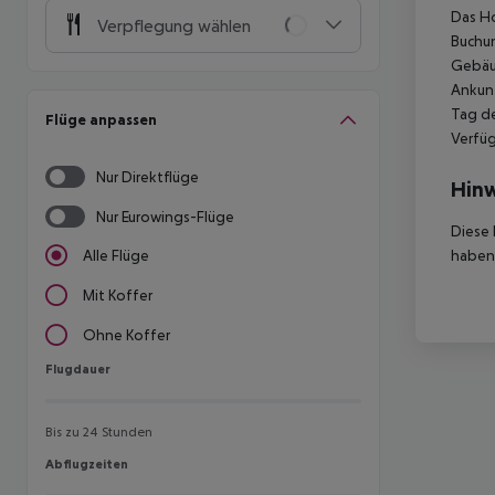
Das Ho
Verpflegung wählen
Buchun
Gebäud
Ankunf
Tag de
Flüge anpassen
Verfüg
Nur Direktflüge
Hinw
Nur Eurowings-Flüge
Diese 
haben,
Alle Flüge
Mit Koffer
Ohne Koffer
Flugdauer
Flugdauer
Bis zu 24 Stunden
Abflugzeiten
Abflugzeiten