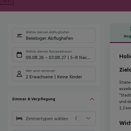
Next
Wähle deinen Abflughafen
Ang
Beliebiger Abflughafen
Hote
Wähle deinen Reisezeitraum
Holi
09.08.26
–
07.08.27
5-8 Nächte
Ziel
Wer wird verreisen
2 Erwachsene
Keine Kinder
Strate
exzell
"Stadt
Zimmer & Verpflegung
und da
2,5 km
Zimmertypen wählen
Wich