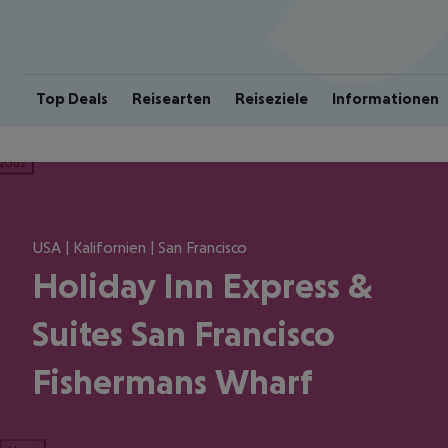
Top Deals
Reisearten
Reiseziele
Informationen
ious
USA | Kalifornien | San Francisco
Holiday Inn Express &
Suites San Francisco
Fishermans Wharf