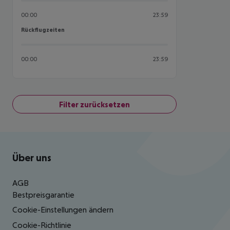
00:00
23:59
Rückflugzeiten
Rückflugzeiten
00:00
23:59
Filter zurücksetzen
Footer
Footer navigation
Über uns
AGB
Bestpreisgarantie
Cookie-Einstellungen ändern
Cookie-Richtlinie