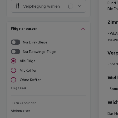
Rund 6
Verpflegung wählen
Die En
Zim
Flüge anpassen
- WLAN
ausge
Nur Direktflüge
Nur Eurowings-Flüge
Ver
Alle Flüge
- Snac
Mit Koffer
Well
Ohne Koffer
Flugdauer
Flugdauer
- Spr
Wich
Bis zu 24 Stunden
Abflugzeiten
Abflugzeiten
Das Ho