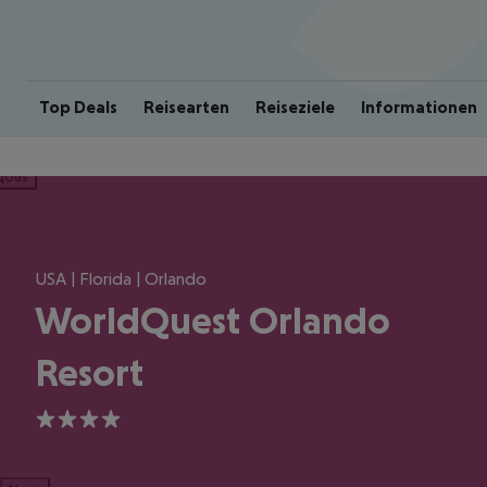
Top Deals
Reisearten
Reiseziele
Informationen
ious
USA | Florida | Orlando
WorldQuest Orlando
Resort
4