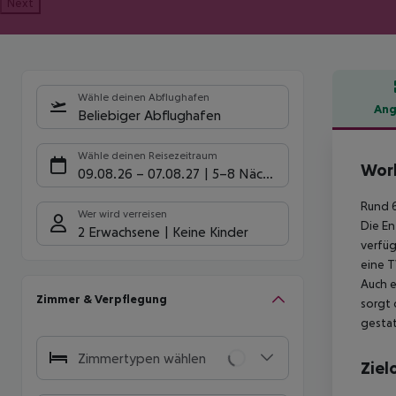
Next
Wähle deinen Abflughafen
Ang
Beliebiger Abflughafen
Hote
Wähle deinen Reisezeitraum
Worl
09.08.26
–
07.08.27
5-8 Nächte
Rund 6
Wer wird verreisen
Die En
2 Erwachsene
Keine Kinder
verfüg
eine T
Auch e
Zimmer & Verpflegung
sorgt 
gestat
Zimmertypen wählen
Ziel