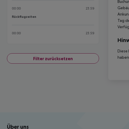
Buchun
Gebäud
00:00
23:59
Ankunf
Rückflugzeiten
Rückflugzeiten
Tag de
Verfüg
00:00
23:59
Hinw
Diese 
haben,
Filter zurücksetzen
Footer
Footer navigation
Über uns