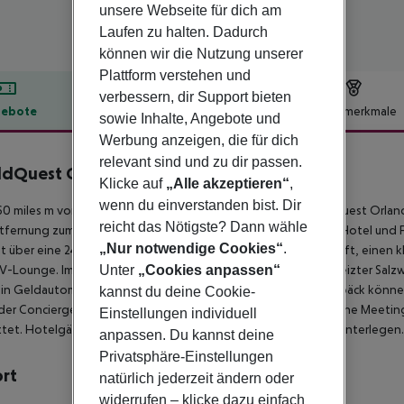
unsere Webseite für dich am
Laufen zu halten. Dadurch
können wir die Nutzung unserer
Plattform verstehen und
verbessern, dir Support bieten
ebote
Hotelbeschreibung
Hotelmerkmale
sowie Inhalte, Angebote und
lbeschreibung
Werbung anzeigen, die für dich
relevant sind und zu dir passen.
dQuest Orlando Resort
Klicke auf
„Alle akzeptieren“
,
4
wenn du einverstanden bist. Dir
0 miles m vom Strand entfernt liegt das Apart-Hotel WorldQuest Orlando
reicht das Nötigste? Dann wähle
tfernung zum Flughafen beträgt nur wenige Meter. Zwischen Hotel und Fl
„Nur notwendige Cookies“
.
t über eine 24h am Tag geöffnete Rezeption, WLAN, einen Lift, einen k
V-Lounge. Im Außenbereich der Anlage befindet sich ein beheizter Salzw
Unter
„Cookies anpassen“
in Geldautomat ist auf dem Hotelgelände vorhanden. Ihr Gepäck können 
kannst du deine Cookie-
der Concierge-Service. Für Kongresse und sonstige geschäftliche Meeting
Einstellungen individuell
tet. Hotelgäste müssen bei der Ankunft im Hotel ein Pfand hinterlegen.
anpassen. Du kannst deine
Privatsphäre-Einstellungen
ort
natürlich jederzeit ändern oder
widerrufen – klicke dazu einfach