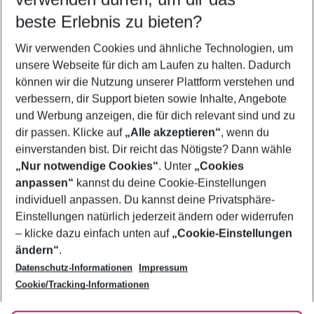
10.08.26
–
08.08.27
5-8 Nächte
beste Erlebnis zu bieten?
Wer wird verreisen
Wir verwenden Cookies und ähnliche Technologien, um
2 Erwachsene
Keine Kinder
unsere Webseite für dich am Laufen zu halten. Dadurch
können wir die Nutzung unserer Plattform verstehen und
Mehr Filter anzeigen
verbessern, dir Support bieten sowie Inhalte, Angebote
und Werbung anzeigen, die für dich relevant sind und zu
dir passen. Klicke auf
„Alle akzeptieren“
, wenn du
einverstanden bist. Dir reicht das Nötigste? Dann wähle
„Nur notwendige Cookies“
. Unter
„Cookies
anpassen“
kannst du deine Cookie-Einstellungen
Footer
Footer navigation
individuell anpassen. Du kannst deine Privatsphäre-
Über uns
Einstellungen natürlich jederzeit ändern oder widerrufen
AGB
– klicke dazu einfach unten auf
„Cookie-Einstellungen
Service & Hilfe
Bestpreisgarantie
ändern“
.
Datenschutz-Informationen
Impressum
Agenturbetreuung
Cookie-Einstellungen ändern
Folge uns
Barrierefreies Reisen
Cookie/Tracking-Informationen
Cookie-Richtlinie
Check-in
Datenschutz