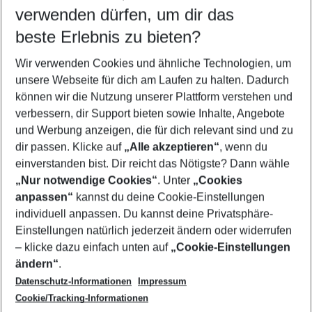
verwenden dürfen, um dir das
Wähle deinen Reisezeitraum
08.08.26
–
06.08.27
5-8 Nächte
beste Erlebnis zu bieten?
Wer wird verreisen
Wir verwenden Cookies und ähnliche Technologien, um
2 Erwachsene
Keine Kinder
unsere Webseite für dich am Laufen zu halten. Dadurch
können wir die Nutzung unserer Plattform verstehen und
Mehr Filter anzeigen
verbessern, dir Support bieten sowie Inhalte, Angebote
und Werbung anzeigen, die für dich relevant sind und zu
dir passen. Klicke auf
„Alle akzeptieren“
, wenn du
einverstanden bist. Dir reicht das Nötigste? Dann wähle
„Nur notwendige Cookies“
. Unter
„Cookies
anpassen“
kannst du deine Cookie-Einstellungen
Footer
Footer navigation
individuell anpassen. Du kannst deine Privatsphäre-
Über uns
Einstellungen natürlich jederzeit ändern oder widerrufen
AGB
– klicke dazu einfach unten auf
„Cookie-Einstellungen
Service & Hilfe
Bestpreisgarantie
ändern“
.
Datenschutz-Informationen
Impressum
Agenturbetreuung
Cookie-Einstellungen ändern
Folge uns
Barrierefreies Reisen
Cookie/Tracking-Informationen
Cookie-Richtlinie