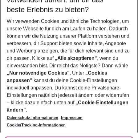
10.08.26
–
08.08.27
5-8 Nächte
beste Erlebnis zu bieten?
Wer wird verreisen
Wir verwenden Cookies und ähnliche Technologien, um
2 Erwachsene
Keine Kinder
unsere Webseite für dich am Laufen zu halten. Dadurch
können wir die Nutzung unserer Plattform verstehen und
Mehr Filter anzeigen
verbessern, dir Support bieten sowie Inhalte, Angebote
und Werbung anzeigen, die für dich relevant sind und zu
dir passen. Klicke auf
„Alle akzeptieren“
, wenn du
einverstanden bist. Dir reicht das Nötigste? Dann wähle
„Nur notwendige Cookies“
. Unter
„Cookies
anpassen“
kannst du deine Cookie-Einstellungen
Footer
Footer navigation
individuell anpassen. Du kannst deine Privatsphäre-
Über uns
Einstellungen natürlich jederzeit ändern oder widerrufen
AGB
– klicke dazu einfach unten auf
„Cookie-Einstellungen
Service & Hilfe
Bestpreisgarantie
ändern“
.
Datenschutz-Informationen
Impressum
Agenturbetreuung
Cookie-Einstellungen ändern
Folge uns
Barrierefreies Reisen
Cookie/Tracking-Informationen
Cookie-Richtlinie
Check-in
Datenschutz