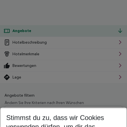
Angebote
Hotelbeschreibung
Hotelmerkmale
Bewertungen
Lage
Angebote filtern
Ändern Sie Ihre Kriterien nach Ihren Wünschen
Wähle deinen Abflughafen
Beliebiger Abflughafen
Stimmst du zu, dass wir Cookies
verwenden dürfen, um dir das
Wähle deinen Reisezeitraum