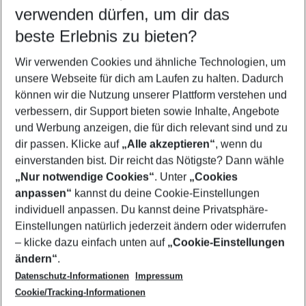
verwenden dürfen, um dir das
Wähle deinen Reisezeitraum
09.08.26
–
07.08.27
5-8 Nächte
beste Erlebnis zu bieten?
Wer wird verreisen
Wir verwenden Cookies und ähnliche Technologien, um
2 Erwachsene
Keine Kinder
unsere Webseite für dich am Laufen zu halten. Dadurch
können wir die Nutzung unserer Plattform verstehen und
Mehr Filter anzeigen
verbessern, dir Support bieten sowie Inhalte, Angebote
und Werbung anzeigen, die für dich relevant sind und zu
dir passen. Klicke auf
„Alle akzeptieren“
, wenn du
einverstanden bist. Dir reicht das Nötigste? Dann wähle
„Nur notwendige Cookies“
. Unter
„Cookies
anpassen“
kannst du deine Cookie-Einstellungen
Footer
Footer navigation
individuell anpassen. Du kannst deine Privatsphäre-
Über uns
Einstellungen natürlich jederzeit ändern oder widerrufen
AGB
– klicke dazu einfach unten auf
„Cookie-Einstellungen
Service & Hilfe
Bestpreisgarantie
ändern“
.
Datenschutz-Informationen
Impressum
Agenturbetreuung
Cookie-Einstellungen ändern
Folge uns
Barrierefreies Reisen
Cookie/Tracking-Informationen
Cookie-Richtlinie