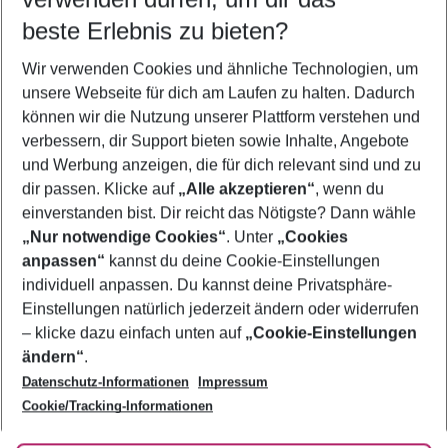
10.08.26
–
08.08.27
5-8 Nächte
beste Erlebnis zu bieten?
Wer wird verreisen
Wir verwenden Cookies und ähnliche Technologien, um
2 Erwachsene
Keine Kinder
unsere Webseite für dich am Laufen zu halten. Dadurch
können wir die Nutzung unserer Plattform verstehen und
Mehr Filter anzeigen
verbessern, dir Support bieten sowie Inhalte, Angebote
und Werbung anzeigen, die für dich relevant sind und zu
dir passen. Klicke auf
„Alle akzeptieren“
, wenn du
einverstanden bist. Dir reicht das Nötigste? Dann wähle
„Nur notwendige Cookies“
. Unter
„Cookies
anpassen“
kannst du deine Cookie-Einstellungen
Footer
Footer navigation
individuell anpassen. Du kannst deine Privatsphäre-
Über uns
Einstellungen natürlich jederzeit ändern oder widerrufen
AGB
– klicke dazu einfach unten auf
„Cookie-Einstellungen
Service & Hilfe
Bestpreisgarantie
ändern“
.
Datenschutz-Informationen
Impressum
Agenturbetreuung
Cookie-Einstellungen ändern
Folge uns
Barrierefreies Reisen
Cookie/Tracking-Informationen
Cookie-Richtlinie
Check-in
Datenschutz