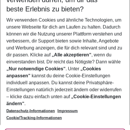
09.08.26
–
07.08.27
5-8 Nächte
beste Erlebnis zu bieten?
Wer wird verreisen
Wir verwenden Cookies und ähnliche Technologien, um
2 Erwachsene
Keine Kinder
unsere Webseite für dich am Laufen zu halten. Dadurch
können wir die Nutzung unserer Plattform verstehen und
Mehr Filter anzeigen
verbessern, dir Support bieten sowie Inhalte, Angebote
und Werbung anzeigen, die für dich relevant sind und zu
dir passen. Klicke auf
„Alle akzeptieren“
, wenn du
einverstanden bist. Dir reicht das Nötigste? Dann wähle
„Nur notwendige Cookies“
. Unter
„Cookies
anpassen“
kannst du deine Cookie-Einstellungen
Footer
Footer navigation
individuell anpassen. Du kannst deine Privatsphäre-
Über uns
Einstellungen natürlich jederzeit ändern oder widerrufen
AGB
– klicke dazu einfach unten auf
„Cookie-Einstellungen
Service & Hilfe
Bestpreisgarantie
ändern“
.
Datenschutz-Informationen
Impressum
Agenturbetreuung
Cookie-Einstellungen ändern
Folge uns
Barrierefreies Reisen
Cookie/Tracking-Informationen
Cookie-Richtlinie
Check-in
Datenschutz