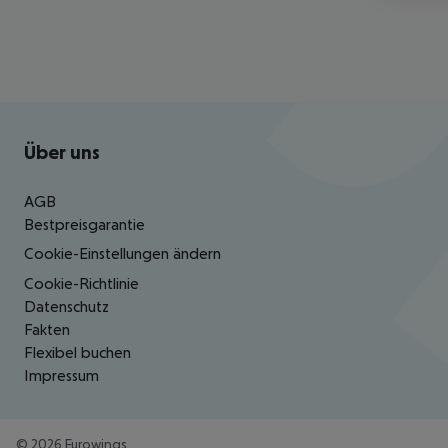
Footer
Footer navigation
Über uns
AGB
Bestpreisgarantie
Cookie-Einstellungen ändern
Cookie-Richtlinie
Datenschutz
Fakten
Flexibel buchen
Impressum
©
2026
Eurowings