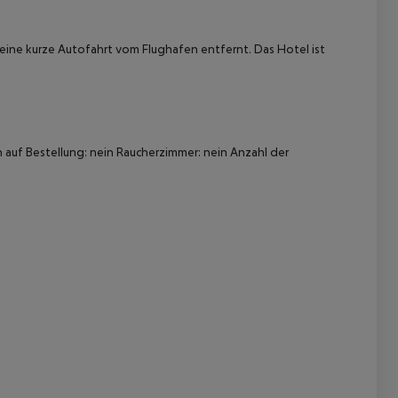
 eine kurze Autofahrt vom Flughafen entfernt. Das Hotel ist
uf Bestellung: nein Raucherzimmer: nein Anzahl der
 akzeptieren