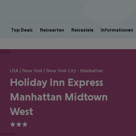
Top Deals
Reisearten
Reiseziele
Informationen
ious
USA | New York | New York City - Manhattan
Holiday Inn Express
Manhattan Midtown
West
3