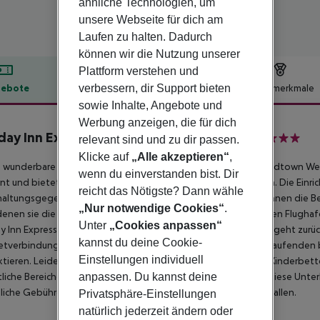
ähnliche Technologien, um
unsere Webseite für dich am
Laufen zu halten. Dadurch
können wir die Nutzung unserer
Plattform verstehen und
verbessern, dir Support bieten
ebote
Hotelbeschreibung
Hotelmerkmale
sowie Inhalte, Angebote und
lbeschreibung
Werbung anzeigen, die für dich
day Inn Express Manhattan Midtown West
relevant sind und zu dir passen.
3
Klicke auf
„Alle akzeptieren“
,
 wunderbare Hotel ist ideal für Familien und befindet sich in Midtown W
wenn du einverstanden bist. Dir
nt und bietet bequemen Zugang zu allen Sehenswürdigkeiten. Die Einri
reicht das Nötigste? Dann wähle
altungsgegenden entfernt. In einer Entfernung von 50 m können die B
„Nur notwendige Cookies“
.
enen sie die Umgebung erkunden können. Kunden können den Flughafen i
Unter
„Cookies anpassen“
y Inn Express Midtown West. Das Erbauungsjahr dieses Hotels geht zurü
kannst du deine Cookie-
etverbindung im Holiday Inn Express Midtown West auf dem Laufenden b
Einstellungen individuell
tieren. Leider gibt es keine Zimmer, in denen die Gäste nach Kinderbet
liche Bereiche und es gibt 12 behindertengerechtes Zimmer. Diese Unterk
anpassen. Du kannst deine
liche Gebühren können für einige dieser Dienstleistungen anfallen.
Privatsphäre-Einstellungen
natürlich jederzeit ändern oder