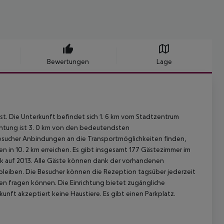
Bewertungen
Lage
est. Die Unterkunft befindet sich 1. 6 km vom Stadtzentrum
chtung ist 3. 0 km von den bedeutendsten
esucher Anbindungen an die Transportmöglichkeiten finden,
n 10. 2 km erreichen. Es gibt insgesamt 177 Gästezimmer im
ck auf 2013. Alle Gäste können dank der vorhandenen
leiben. Die Besucher können die Rezeption tagsüber jederzeit
ten fragen können. Die Einrichtung bietet zugängliche
unft akzeptiert keine Haustiere. Es gibt einen Parkplatz.