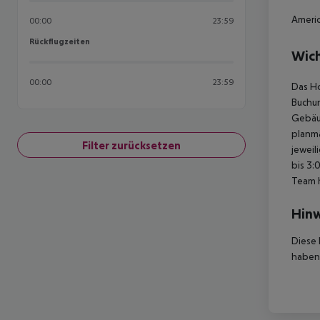
Americ
00:00
23:59
Rückflugzeiten
Rückflugzeiten
Wich
00:00
23:59
Das Ho
Buchun
Gebäud
planmä
Filter zurücksetzen
jeweil
bis 3:
Team 
Hinw
Diese 
haben,