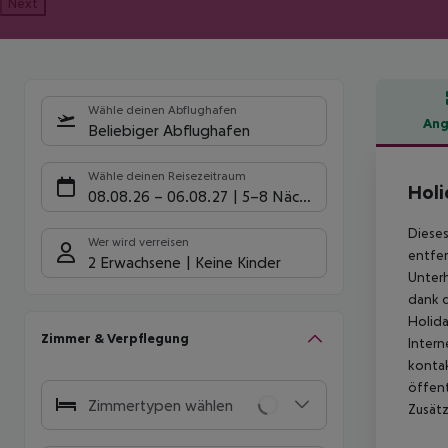
Next
Wähle deinen Abflughafen
Ang
Beliebiger Abflughafen
Hote
Wähle deinen Reisezeitraum
Holi
08.08.26
–
06.08.27
5-8 Nächte
Dieses
Wer wird verreisen
entfer
2 Erwachsene
Keine Kinder
Unterh
dank d
Holida
Zimmer & Verpflegung
Intern
kontak
öffent
Zimmertypen wählen
Zusätz