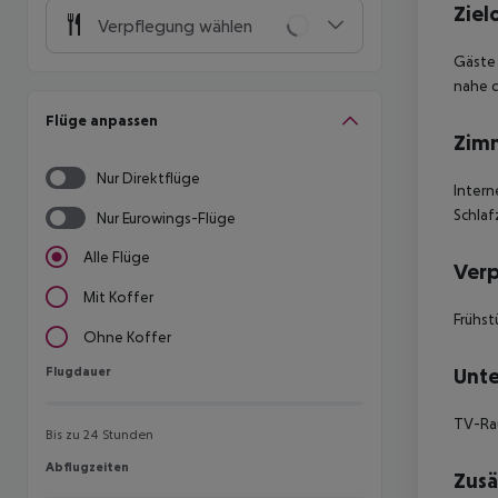
Ziel
Verpflegung wählen
Gäste 
nahe d
Flüge anpassen
Zim
Nur Direktflüge
Intern
Schlaf
Nur Eurowings-Flüge
Alle Flüge
Ver
Mit Koffer
Frühst
Ohne Koffer
Flugdauer
Unte
Flugdauer
TV-Rau
Bis zu 24 Stunden
Abflugzeiten
Abflugzeiten
Zusä