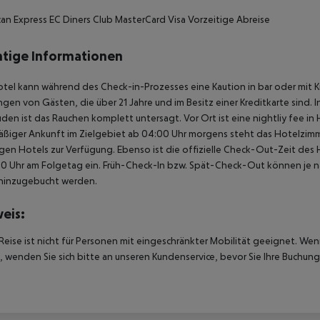
an Express EC Diners Club MasterCard Visa Vorzeitige Abreise
tige Informationen
tel kann während des Check-in-Prozesses eine Kaution in bar oder mit K
gen von Gästen, die über 21 Jahre und im Besitz einer Kreditkarte sind. 
en ist das Rauchen komplett untersagt. Vor Ort ist eine nightliy fee in
ßiger Ankunft im Zielgebiet ab 04:00 Uhr morgens steht das Hotelzimme
igen Hotels zur Verfügung. Ebenso ist die offizielle Check-Out-Zeit des 
00 Uhr am Folgetag ein. Früh-Check-In bzw. Spät-Check-Out können je n
hinzugebucht werden.
eis:
Reise ist nicht für Personen mit eingeschränkter Mobilität geeignet. We
 wenden Sie sich bitte an unseren Kundenservice, bevor Sie Ihre Buchung