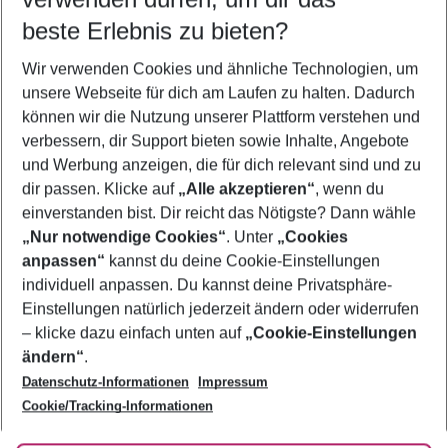
11.08.26
–
09.08.27
5-8 Nächte
beste Erlebnis zu bieten?
Wer wird verreisen
Wir verwenden Cookies und ähnliche Technologien, um
2 Erwachsene
Keine Kinder
unsere Webseite für dich am Laufen zu halten. Dadurch
können wir die Nutzung unserer Plattform verstehen und
Mehr Filter anzeigen
verbessern, dir Support bieten sowie Inhalte, Angebote
und Werbung anzeigen, die für dich relevant sind und zu
dir passen. Klicke auf
„Alle akzeptieren“
, wenn du
einverstanden bist. Dir reicht das Nötigste? Dann wähle
„Nur notwendige Cookies“
. Unter
„Cookies
anpassen“
kannst du deine Cookie-Einstellungen
Footer
Footer navigation
individuell anpassen. Du kannst deine Privatsphäre-
Über uns
Einstellungen natürlich jederzeit ändern oder widerrufen
AGB
– klicke dazu einfach unten auf
„Cookie-Einstellungen
Service & Hilfe
Bestpreisgarantie
ändern“
.
Datenschutz-Informationen
Impressum
Agenturbetreuung
Cookie-Einstellungen ändern
Folge uns
Barrierefreies Reisen
Cookie/Tracking-Informationen
Cookie-Richtlinie
Check-in
Datenschutz