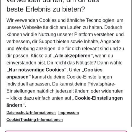
09.08.26
–
07.08.27
5-8 Nächte
beste Erlebnis zu bieten?
Wer wird verreisen
Wir verwenden Cookies und ähnliche Technologien, um
2 Erwachsene
Keine Kinder
unsere Webseite für dich am Laufen zu halten. Dadurch
können wir die Nutzung unserer Plattform verstehen und
Mehr Filter anzeigen
verbessern, dir Support bieten sowie Inhalte, Angebote
und Werbung anzeigen, die für dich relevant sind und zu
dir passen. Klicke auf
„Alle akzeptieren“
, wenn du
einverstanden bist. Dir reicht das Nötigste? Dann wähle
„Nur notwendige Cookies“
. Unter
„Cookies
anpassen“
kannst du deine Cookie-Einstellungen
Footer
Footer navigation
individuell anpassen. Du kannst deine Privatsphäre-
Über uns
Einstellungen natürlich jederzeit ändern oder widerrufen
AGB
– klicke dazu einfach unten auf
„Cookie-Einstellungen
Service & Hilfe
Bestpreisgarantie
ändern“
.
Datenschutz-Informationen
Impressum
Agenturbetreuung
Cookie-Einstellungen ändern
Folge uns
Barrierefreies Reisen
Cookie/Tracking-Informationen
Cookie-Richtlinie
Check-in
Datenschutz