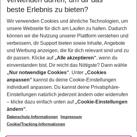
11.08.26
–
09.08.27
5-8 Nächte
beste Erlebnis zu bieten?
Wer wird verreisen
Wir verwenden Cookies und ähnliche Technologien, um
2 Erwachsene
Keine Kinder
unsere Webseite für dich am Laufen zu halten. Dadurch
können wir die Nutzung unserer Plattform verstehen und
Mehr Filter anzeigen
verbessern, dir Support bieten sowie Inhalte, Angebote
und Werbung anzeigen, die für dich relevant sind und zu
dir passen. Klicke auf
„Alle akzeptieren“
, wenn du
einverstanden bist. Dir reicht das Nötigste? Dann wähle
„Nur notwendige Cookies“
. Unter
„Cookies
anpassen“
kannst du deine Cookie-Einstellungen
Footer
Footer navigation
individuell anpassen. Du kannst deine Privatsphäre-
Über uns
Einstellungen natürlich jederzeit ändern oder widerrufen
AGB
– klicke dazu einfach unten auf
„Cookie-Einstellungen
Service & Hilfe
Bestpreisgarantie
ändern“
.
Datenschutz-Informationen
Impressum
Agenturbetreuung
Cookie-Einstellungen ändern
Folge uns
Barrierefreies Reisen
Cookie/Tracking-Informationen
Cookie-Richtlinie
Check-in
Datenschutz