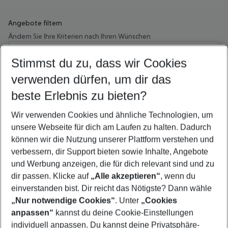
Angebote filtern
Ändern Sie Ihre Kriterien nach Ihren Wünschen
Wähle deinen Abflughafen
Beliebiger Abflughafen
Stimmst du zu, dass wir Cookies
verwenden dürfen, um dir das
Wähle deinen Reisezeitraum
12.08.26
–
10.08.27
5-8 Nächte
beste Erlebnis zu bieten?
Wer wird verreisen
Wir verwenden Cookies und ähnliche Technologien, um
2 Erwachsene
Keine Kinder
unsere Webseite für dich am Laufen zu halten. Dadurch
können wir die Nutzung unserer Plattform verstehen und
Mehr Filter anzeigen
verbessern, dir Support bieten sowie Inhalte, Angebote
und Werbung anzeigen, die für dich relevant sind und zu
dir passen. Klicke auf
„Alle akzeptieren“
, wenn du
einverstanden bist. Dir reicht das Nötigste? Dann wähle
„Nur notwendige Cookies“
. Unter
„Cookies
anpassen“
kannst du deine Cookie-Einstellungen
Footer
Footer navigation
individuell anpassen. Du kannst deine Privatsphäre-