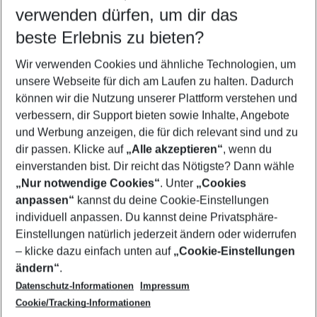
verwenden dürfen, um dir das
Wähle deinen Reisezeitraum
08.08.26
–
06.08.27
5-8 Nächte
beste Erlebnis zu bieten?
Wer wird verreisen
Wir verwenden Cookies und ähnliche Technologien, um
2 Erwachsene
Keine Kinder
unsere Webseite für dich am Laufen zu halten. Dadurch
können wir die Nutzung unserer Plattform verstehen und
Mehr Filter anzeigen
verbessern, dir Support bieten sowie Inhalte, Angebote
und Werbung anzeigen, die für dich relevant sind und zu
dir passen. Klicke auf
„Alle akzeptieren“
, wenn du
einverstanden bist. Dir reicht das Nötigste? Dann wähle
„Nur notwendige Cookies“
. Unter
„Cookies
anpassen“
kannst du deine Cookie-Einstellungen
Footer
Footer navigation
individuell anpassen. Du kannst deine Privatsphäre-
Über uns
Einstellungen natürlich jederzeit ändern oder widerrufen
AGB
– klicke dazu einfach unten auf
„Cookie-Einstellungen
Service & Hilfe
Bestpreisgarantie
ändern“
.
Datenschutz-Informationen
Impressum
Agenturbetreuung
Cookie-Einstellungen ändern
Folge uns
Barrierefreies Reisen
Cookie/Tracking-Informationen
Cookie-Richtlinie